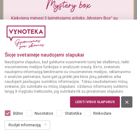
Alkoholinius gėrimus gali įsigyti tik asmenys, kuriems yra
ne mažiau
kaip 20 metų
.
Kiekvieną mėnesį 3 laimėtojams atiteks „Mystery Box“ su
gurmaniškais „Vynoteka“ produktais.
MAN YRA 20 METŲ
DALYVAUTI KONKURSE
MAN NĖRA 20 METŲ
Šioje svetainėje naudojami slapukai
Naudojame slapukus, kad galėtume suasmeninti turinį bei skelbimus, teikti
visuomeninės medijos funkcijas ir analizuoti srautą. Be to, svetainės
naudojimo informaciją bendriname su visuomeninės medijos, reklamavimo
ir analizės partneriais, kurie gali ją pridėti prie kitos jūsų pateiktos arba
naudojant paslaugas surinktos informacijos. Toliau naudodamiesi mūsų
svetaine, jūs sutinkate su mūsų slapukais. Uždarius informacinį sutikimo
langą X mygtuku traktuosite, jog sutinkate tik su privalomais slapukais.
LEISTI VISUS SLAPUKUS
ITALIJA
Zonin Pinot Grigio IGT 0,25 l
Būtini
Nuostatos
Statistika
Rinkodara
Dar nėra balsų, galite įvertinti
Rodyti informaciją
4
19
16.76 € / L
€