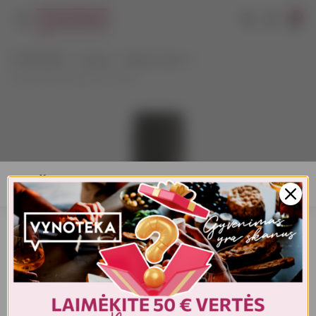
0
VYNOTEKA
Vynas
Ramus vynas
Zonin Pinot Grigio IGT 0,25 l
AMŽIAUS PATVIRTINIMAS
Turite patvirtinti amžių