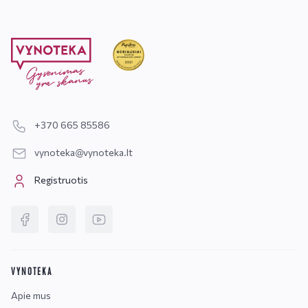
+370 665 85586
vynoteka@vynoteka.lt
Registruotis
VYNOTEKA
Apie mus