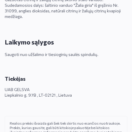
Sudedamosios dalys: šaltinio vanduo "Žalia giria" iš gręžinio Nr.
31099, anglies dioksidas, natūrali citrinų ir žaliųjų citrinų kvapioji
medžiaga.
Laikymo sąlygos
Saugoti nuo užšalimo ir tiesioginių saulės spindulių.
Tiekėjas
UAB GELSVA
Liepkalnio g. 97B , LT-02121 , Lietuva
Realios prekės išvaizda gali šiek tiek skirtis nuo esančios nuotraukoje.
Prekės, kurias gausite, gali būti kitokioje pakuotėje bei kitokios