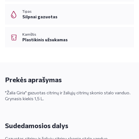
Tipas
Silpnai gazuotas
Kamštis
Plastikinis užsukamas
Prekės aprašymas
"Žalia Giria" gazuotas citrinų ir žaliųjų citrinų skonio stalo vanduo.
Grynasis kiekis 1,5 L.
Sudedamosios dalys
Gazuotas citrinų ir žaliųjų citrinų skonio stalo vanduo.