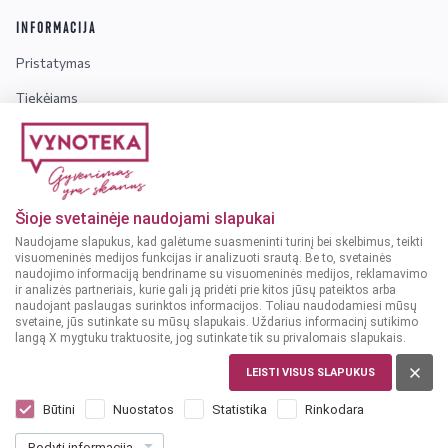
INFORMACIJA
Pristatymas
Tiekėjams
Karjera
Dažniausiai užduodami klausimai
Šioje svetainėje naudojami slapukai
Dėmesio!
Alkoholinius gėrimus gali įsigyti tik asmenys,
Naudojame slapukus, kad galėtume suasmeninti turinį bei skelbimus, teikti
kuriems yra
ne mažiau kaip 20 metų
.
visuomeninės medijos funkcijas ir analizuoti srautą. Be to, svetainės
naudojimo informaciją bendriname su visuomeninės medijos, reklamavimo
ir analizės partneriais, kurie gali ją pridėti prie kitos jūsų pateiktos arba
naudojant paslaugas surinktos informacijos. Toliau naudodamiesi mūsų
svetaine, jūs sutinkate su mūsų slapukais. Uždarius informacinį sutikimo
langą X mygtuku traktuosite, jog sutinkate tik su privalomais slapukais.
© 2025 VYNOTEKA - Visos teisės saugomos
LEISTI VISUS SLAPUKUS
Būtini
Nuostatos
Statistika
Rinkodara
Rodyti informaciją