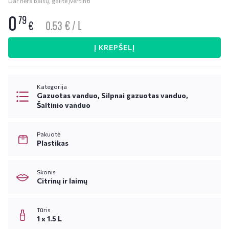
Dar nėra balsų, galite įvertinti
0
79
0.53 € / L
€
Į KREPŠELĮ
Kategorija
Gazuotas vanduo, Silpnai gazuotas vanduo,
Šaltinio vanduo
Pakuotė
Plastikas
Skonis
Citrinų ir laimų
Tūris
1 x 1.5 L