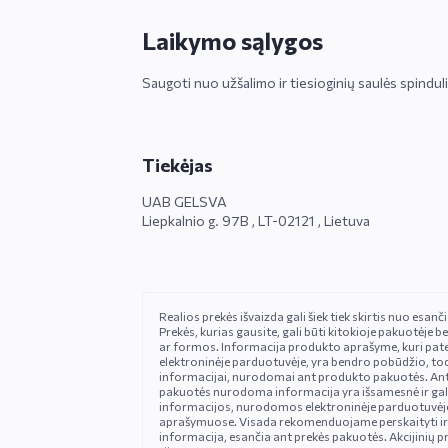
Laikymo sąlygos
Saugoti nuo užšalimo ir tiesioginių saulės spinduli
Tiekėjas
UAB GELSVA
Liepkalnio g. 97B , LT-02121 , Lietuva
Realios prekės išvaizda gali šiek tiek skirtis nuo esan
Prekės, kurias gausite, gali būti kitokioje pakuotėje be
ar formos. Informacija produkto aprašyme, kuri pat
elektroninėje parduotuvėje, yra bendro pobūdžio, tod
informacijai, nurodomai ant produkto pakuotės. An
pakuotės nurodoma informacija yra išsamesnė ir gali š
informacijos, nurodomos elektroninėje parduotuvėje
aprašymuose. Visada rekomenduojame perskaityti ir
informacija, esančia ant prekės pakuotės. Akcijinių pr