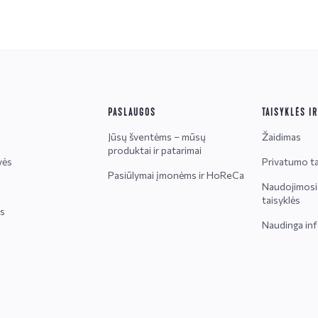
PASLAUGOS
TAISYKLĖS I
Jūsų šventėms – mūsų
Žaidimas
produktai ir patarimai
vės
Privatumo ta
Pasiūlymai įmonėms ir HoReCa
Naudojimosi 
taisyklės
is
Naudinga inf