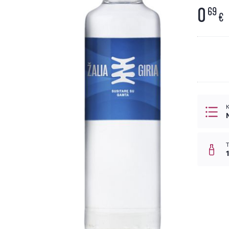
0
69
€
K
T