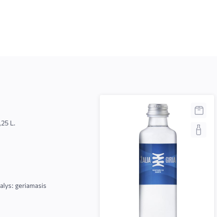
,25 L.
lys: geriamasis