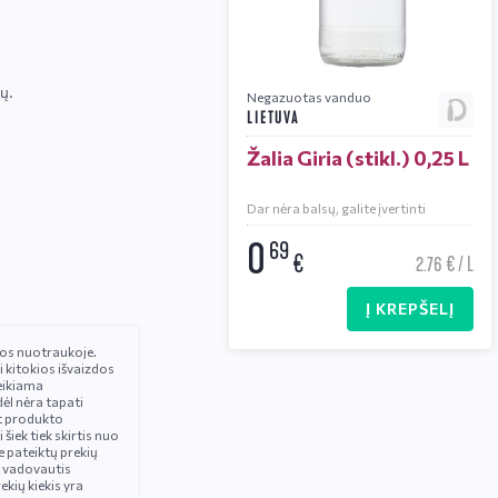
ų.
Negazuotas vanduo
LIETUVA
Žalia Giria (stikl.) 0,25 L
Dar nėra balsų, galite įvertinti
0
69
€
2.76 € / L
Į KREPŠELĮ
čios nuotraukoje.
i kitokios išvaizdos
eikiama
ėl nėra tapati
t produkto
iek tiek skirtis nuo
 pateiktų prekių
 vadovautis
ekių kiekis yra