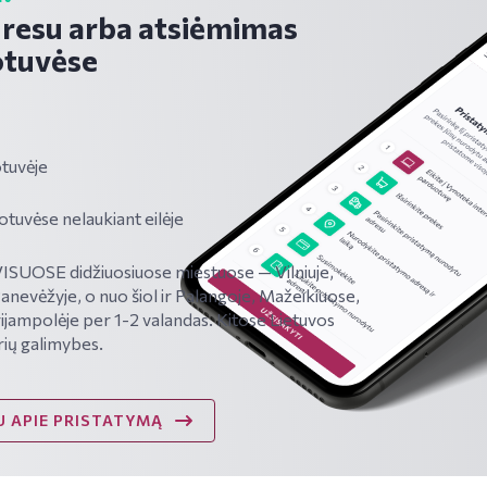
dresu arba atsiėmimas
tuvėse
tuvėje
vėse nelaukiant eilėje
SUOSE didžiuosiuose miestuose — Vilniuje,
Panevėžyje, o nuo šiol ir Palangoje, Mažeikiuose,
ijampolėje per 1-2 valandas. Kitose Lietuvos
rių galimybes.
 APIE PRISTATYMĄ