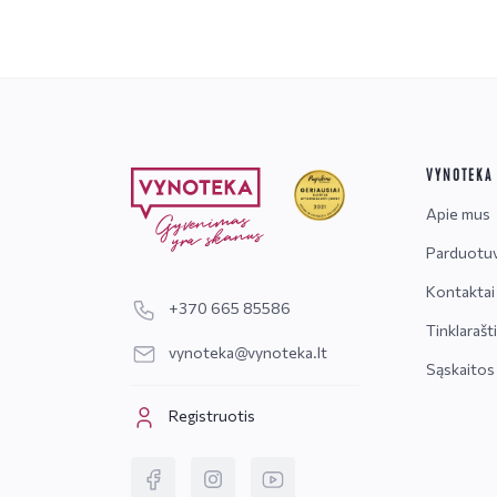
VYNOTEKA
Apie mus
Parduotu
Kontaktai
+370 665 85586
Tinklarašt
vynoteka@vynoteka.lt
Sąskaitos
Registruotis