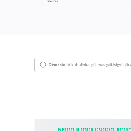
ribotas.
Dėmesio!
Alkoholinius gėrimus gali įsigyti ti
PAPRASTA IR PATOGU APSIPIRKTI INTERNE