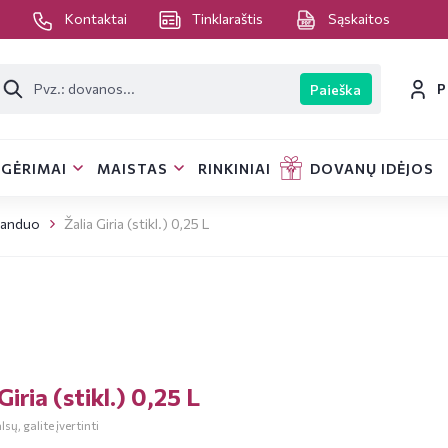
s
Kontaktai
Tinklaraštis
Sąskaitos
P
Paieška
GĖRIMAI
MAISTAS
RINKINIAI
DOVANŲ IDĖJOS
vanduo
Žalia Giria (stikl.) 0,25 L
Giria (stikl.) 0,25 L
sų, galite įvertinti