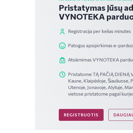
Pristatymas Jūsų a
VYNOTEKA parduo
Registracija per kelias minutes
Patogus apsipirkimas e-parduo
Atsiėmimas VYNOTEKA parduotu
Pristatome TĄ PAČIĄ DIENĄ VI
Kaune, Klaipėdoje, Šiauliuose, 
Utenoje, Jonavoje, Alytuje, Mar
vietose pristatome pagal kurje
REGISTRUOTIS
DAUGIAU