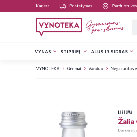
Karjera
Pristatymas
Parduotuvė
VYNAS
STIPRIEJI
ALUS IR SIDRAS
VYNOTEKA
Gėrimai
Vanduo
Negazuotas 
LIETUVA
Žalia 
Dar nėra bal