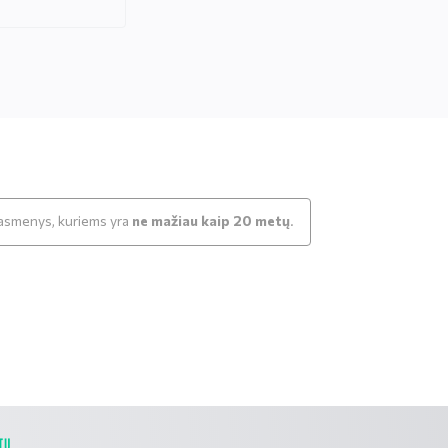
k asmenys, kuriems yra
ne mažiau kaip 20 metų
.
TU