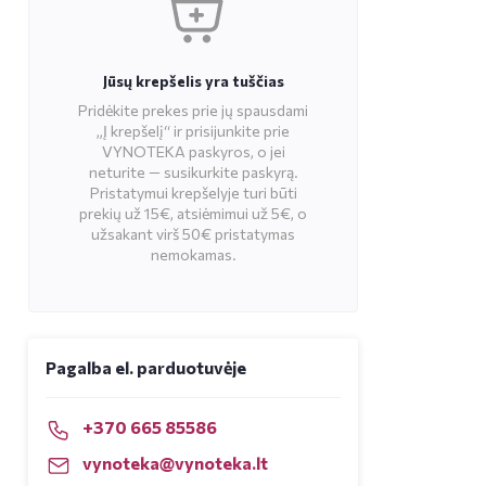
Jūsų krepšelis yra tuščias
Pridėkite prekes prie jų spausdami
„Į krepšelį“ ir prisijunkite prie
VYNOTEKA paskyros, o jei
neturite — susikurkite paskyrą.
Pristatymui krepšelyje turi būti
prekių už 15€, atsiėmimui už 5€, o
užsakant virš 50€ pristatymas
nemokamas.
Pagalba el. parduotuvėje
+370 665 85586
vynoteka@vynoteka.lt