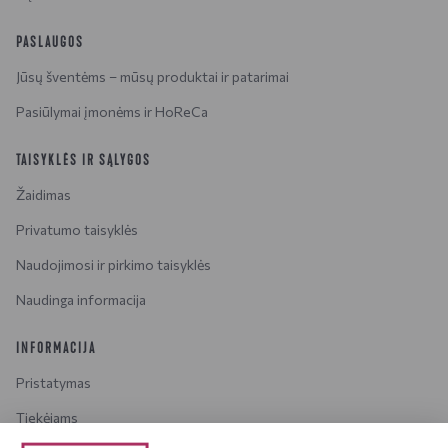
PASLAUGOS
Jūsų šventėms – mūsų produktai ir patarimai
Pasiūlymai įmonėms ir HoReCa
TAISYKLĖS IR SĄLYGOS
Žaidimas
Privatumo taisyklės
Naudojimosi ir pirkimo taisyklės
Naudinga informacija
INFORMACIJA
Pristatymas
Tiekėjams