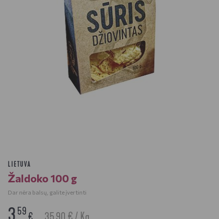
LIETUVA
Žaldoko 100 g
Dar nėra balsų, galite įvertinti
3
59
35.90 € / Kg
€