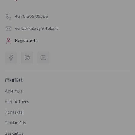
+370 665 85586
vynoteka@vynoteka.lt
Registruotis
VYNOTEKA
Apie mus
Parduotuvės
Kontaktai
Tinklaraštis
Sąskaitos