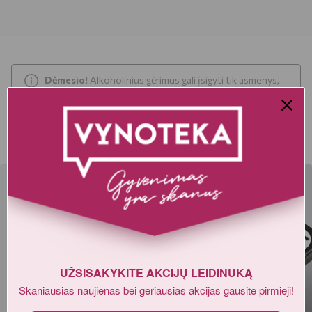
Dėmesio!
Alkoholinius gėrimus gali įsigyti tik asmenys,
kuriems yra
ne mažiau kaip 20 metų
.
UŽSISAKYKITE AKCIJŲ LEIDINUKĄ
Skaniausias naujienas bei geriausias akcijas gausite
pirmieji!