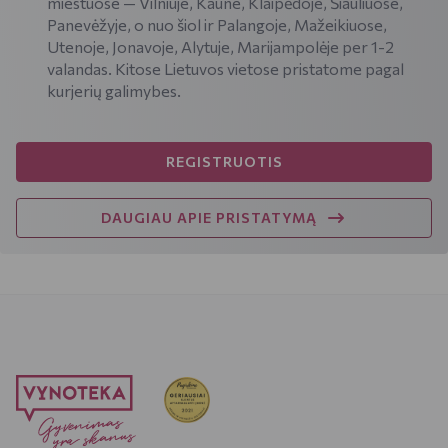
miestuose — Vilniuje, Kaune, Klaipėdoje, Šiauliuose,
Panevėžyje, o nuo šiol ir Palangoje, Mažeikiuose,
Utenoje, Jonavoje, Alytuje, Marijampolėje per 1-2
valandas. Kitose Lietuvos vietose pristatome pagal
kurjerių galimybes.
REGISTRUOTIS
DAUGIAU APIE PRISTATYMĄ