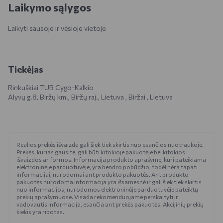
Laikymo sąlygos
Laikyti sausoje ir vėsioje vietoje
Tiekėjas
Rinkuškiai TUB Cygo-Kalkio
Alyvų g.8, Biržų km., Biržų raj., Lietuva , Biržai , Lietuva
Realios prekės išvaizda gali šiek tiek skirtis nuo esančios nuotraukoje.
Prekės, kurias gausite, gali būti kitokioje pakuotėje bei kitokios
išvaizdos ar formos. Informacija produkto aprašyme, kuri pateikiama
elektroninėje parduotuvėje, yra bendro pobūdžio, todėl nėra tapati
informacijai, nurodomai ant produkto pakuotės. Ant produkto
pakuotės nurodoma informacija yra išsamesnė ir gali šiek tiek skirtis
nuo informacijos, nurodomos elektroninėje parduotuvėje pateiktų
prekių aprašymuose. Visada rekomenduojame perskaityti ir
vadovautis informacija, esančia ant prekės pakuotės. Akcijinių prekių
kiekis yra ribotas.