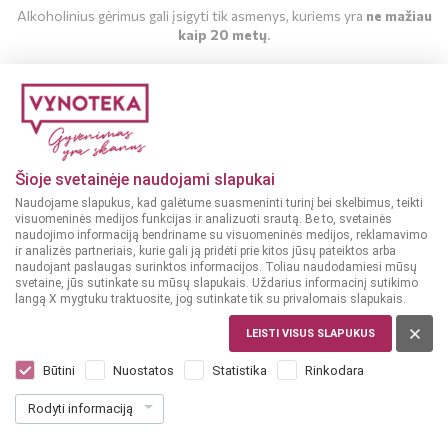
Alkoholinius gėrimus gali įsigyti tik asmenys, kuriems yra
ne mažiau
kaip 20 metų
.
MAN YRA 20 METŲ
MAN NĖRA 20 METŲ
Šioje svetainėje naudojami slapukai
Naudojame slapukus, kad galėtume suasmeninti turinį bei skelbimus, teikti
visuomeninės medijos funkcijas ir analizuoti srautą. Be to, svetainės
naudojimo informaciją bendriname su visuomeninės medijos, reklamavimo
ir analizės partneriais, kurie gali ją pridėti prie kitos jūsų pateiktos arba
naudojant paslaugas surinktos informacijos. Toliau naudodamiesi mūsų
svetaine, jūs sutinkate su mūsų slapukais. Uždarius informacinį sutikimo
langą X mygtuku traktuosite, jog sutinkate tik su privalomais slapukais.
LEISTI VISUS SLAPUKUS
GVATEMALA
Ron Zacapa Centenario Sistema Solera
Būtini
Nuostatos
Statistika
Rinkodara
23 Gran Reserva 0,7 L
Rodyti informaciją
Dar nėra balsų, galite įvertinti