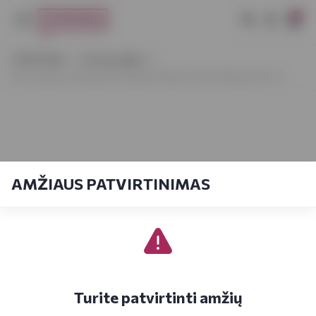
0
VYNOTEKA
Dovanų idėjos
Ron Zacapa Centenario Sistema Solera 23 Gran Reserva 0,7 L
AMŽIAUS PATVIRTINIMAS
Turite patvirtinti amžių