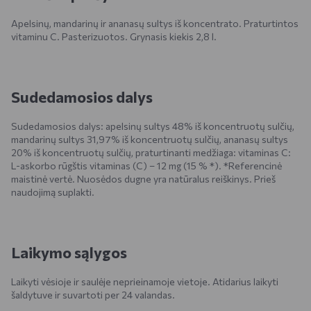
Apelsinų, mandarinų ir ananasų sultys iš koncentrato. Praturtintos
vitaminu C. Pasterizuotos. Grynasis kiekis 2,8 l.
Sudedamosios dalys
Sudedamosios dalys: apelsinų sultys 48% iš koncentruotų sulčių,
mandarinų sultys 31,97% iš koncentruotų sulčių, ananasų sultys
20% iš koncentruotų sulčių, praturtinanti medžiaga: vitaminas C:
L-askorbo rūgštis vitaminas (C) – 12 mg (15 % *). *Referencinė
maistinė vertė. Nuosėdos dugne yra natūralus reiškinys. Prieš
naudojimą suplakti.
Laikymo sąlygos
Laikyti vėsioje ir saulėje neprieinamoje vietoje. Atidarius laikyti
šaldytuve ir suvartoti per 24 valandas.