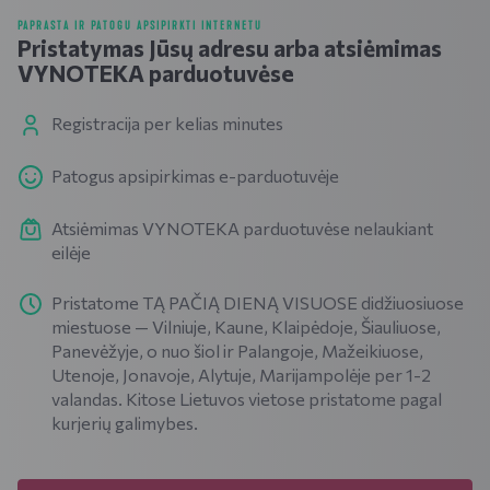
PAPRASTA IR PATOGU APSIPIRKTI INTERNETU
Pristatymas Jūsų adresu arba atsiėmimas
VYNOTEKA parduotuvėse
Registracija per kelias minutes
Patogus apsipirkimas e-parduotuvėje
Atsiėmimas VYNOTEKA parduotuvėse nelaukiant
eilėje
Pristatome TĄ PAČIĄ DIENĄ VISUOSE didžiuosiuose
miestuose — Vilniuje, Kaune, Klaipėdoje, Šiauliuose,
Panevėžyje, o nuo šiol ir Palangoje, Mažeikiuose,
Utenoje, Jonavoje, Alytuje, Marijampolėje per 1-2
valandas. Kitose Lietuvos vietose pristatome pagal
kurjerių galimybes.