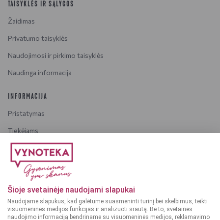
TAISYKLĖS IR SĄLYGOS
Žaidimas
Privatumo taisyklės
Naudojimosi ir pirkimo taisyklės
Naudinga informacija
INFORMACIJA
Pristatymas
Tiekėjams
Karjera
Dažniausiai užduodami klausimai
Šioje svetainėje naudojami slapukai
Dėmesio!
Alkoholinius gėrimus gali įsigyti tik asmenys,
Naudojame slapukus, kad galėtume suasmeninti turinį bei skelbimus, teikti
kuriems yra
ne mažiau kaip 20 metų
.
visuomeninės medijos funkcijas ir analizuoti srautą. Be to, svetainės
naudojimo informaciją bendriname su visuomeninės medijos, reklamavimo