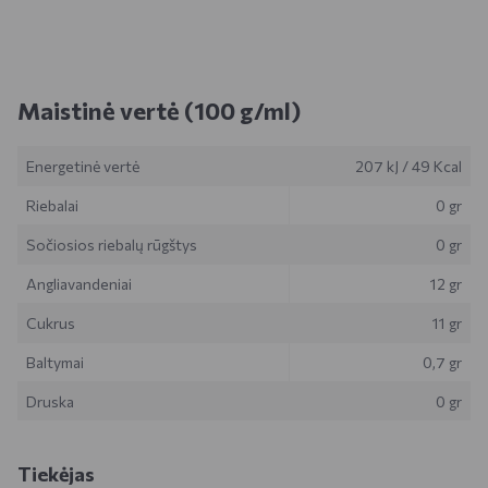
Maistinė vertė (100 g/ml)
Energetinė vertė
207 kJ
/
49 Kcal
Riebalai
0 gr
Sočiosios riebalų rūgštys
0 gr
Angliavandeniai
12 gr
Cukrus
11 gr
Baltymai
0,7 gr
Druska
0 gr
Tiekėjas