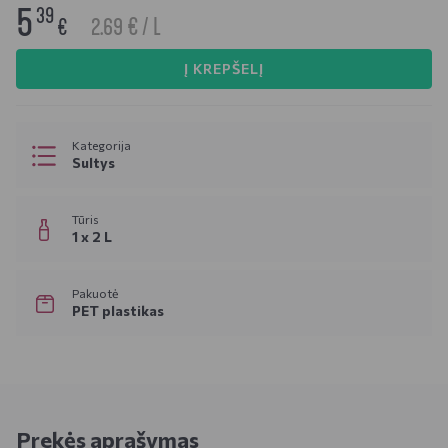
5
39
2.69 € / L
€
Į KREPŠELĮ
Kategorija
Sultys
Tūris
1 x 2 L
Pakuotė
PET plastikas
Prekės aprašymas