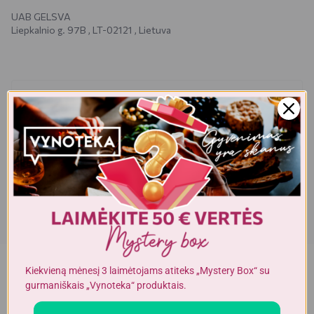
UAB GELSVA
Liepkalnio g. 97B , LT-02121 , Lietuva
Realios prekės išvaizda gali šiek tiek skirtis nuo esančios nuotraukoje.
Prekės, kurias gausite, gali būti kitokioje pakuotėje bei kitokios
išvaizdos ar formos. Informacija produkto aprašyme, kuri pateikiama
elektroninėje parduotuvėje, yra bendro pobūdžio, todėl nėra tapati
informacijai, nurodomai ant produkto pakuotės. Ant produkto
pakuotės nurodoma informacija yra išsamesnė ir gali šiek tiek skirtis
nuo informacijos, nurodomos elektroninėje parduotuvėje pateiktų
prekių aprašymuose. Visada rekomenduojame perskaityti ir
vadovautis informacija, esančia ant prekės pakuotės. Akcijinių prekių
kiekis yra ribotas.
Kiekvieną mėnesį 3 laimėtojams atiteks „Mystery Box“ su
gurmaniškais „Vynoteka“ produktais.
Dėmesio!
Alkoholinius gėrimus gali įsigyti tik asmenys,
kuriems yra
ne mažiau kaip 20 metų
.