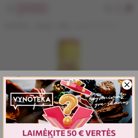
0
VYNOTEKA
Stiprieji
Viskis
William Peel Finest 1 L
AMŽIAUS PATVIRTINIMAS
Turite patvirtinti amžių