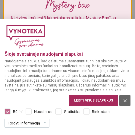
Alkoholinius gėrimus gali įsigyti tik asmenys, kuriems yra
ne mažiau
kaip 20 metų
.
Kiekvieną mėnesį 3 laimėtojams atiteks „Mystery Box“ su
gurmaniškais „Vynoteka“ produktais.
MAN YRA 20 METŲ
DALYVAUTI KONKURSE
MAN NĖRA 20 METŲ
Šioje svetainėje naudojami slapukai
Naudojame slapukus, kad galėtume suasmeninti turinį bei skelbimus, teikti
visuomeninės medijos funkcijas ir analizuoti srautą. Be to, svetainės
naudojimo informaciją bendriname su visuomeninės medijos, reklamavimo
ir analizės partneriais, kurie gali ją pridėti prie kitos jūsų pateiktos arba
naudojant paslaugas surinktos informacijos. Toliau naudodamiesi mūsų
svetaine, jūs sutinkate su mūsų slapukais. Uždarius informacinį sutikimo
langą X mygtuku traktuosite, jog sutinkate tik su privalomais slapukais.
DIDŽIOJI BRITANIJA, ŠKOTIJA
William Peel Finest 1 L
LEISTI VISUS SLAPUKUS
Dar nėra balsų, galite įvertinti
Būtini
Nuostatos
Statistika
Rinkodara
25
99
Rodyti informaciją
25.99 € / L
€