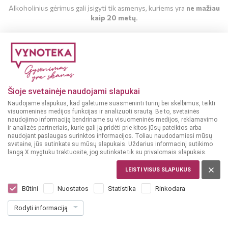
Alkoholinius gėrimus gali įsigyti tik asmenys, kuriems yra
ne mažiau
kaip 20 metų
.
MAN YRA 20 METŲ
MAN NĖRA 20 METŲ
Šioje svetainėje naudojami slapukai
Naudojame slapukus, kad galėtume suasmeninti turinį bei skelbimus, teikti
visuomeninės medijos funkcijas ir analizuoti srautą. Be to, svetainės
naudojimo informaciją bendriname su visuomeninės medijos, reklamavimo
ir analizės partneriais, kurie gali ją pridėti prie kitos jūsų pateiktos arba
naudojant paslaugas surinktos informacijos. Toliau naudodamiesi mūsų
svetaine, jūs sutinkate su mūsų slapukais. Uždarius informacinį sutikimo
langą X mygtuku traktuosite, jog sutinkate tik su privalomais slapukais.
LEISTI VISUS SLAPUKUS
AIRIJA
West Cork Single Malt Maritime Sherry
Būtini
Nuostatos
Statistika
Rinkodara
Cask 0,7 l
Rodyti informaciją
(1)