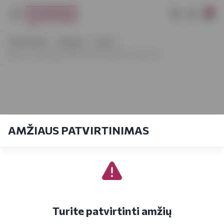
0
VYNOTEKA
Stiprieji
Viskis
West Cork Single Malt Maritime Sherry Cask 0,7 l
AMŽIAUS PATVIRTINIMAS
Turite patvirtinti amžių