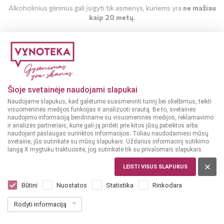
Alkoholinius gėrimus gali įsigyti tik asmenys, kuriems yra
ne mažiau
kaip 20 metų
.
MAN YRA 20 METŲ
MAN NĖRA 20 METŲ
Šioje svetainėje naudojami slapukai
Naudojame slapukus, kad galėtume suasmeninti turinį bei skelbimus, teikti
visuomeninės medijos funkcijas ir analizuoti srautą. Be to, svetainės
naudojimo informaciją bendriname su visuomeninės medijos, reklamavimo
ir analizės partneriais, kurie gali ją pridėti prie kitos jūsų pateiktos arba
naudojant paslaugas surinktos informacijos. Toliau naudodamiesi mūsų
svetaine, jūs sutinkate su mūsų slapukais. Uždarius informacinį sutikimo
langą X mygtuku traktuosite, jog sutinkate tik su privalomais slapukais.
LEISTI VISUS SLAPUKUS
AIRIJA
West Cork Original Black Cask 0,7 L
Būtini
Nuostatos
Statistika
Rinkodara
Dar nėra balsų, galite įvertinti
Rodyti informaciją
24
99
35.70 € / L
€