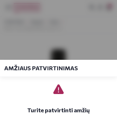
0
VYNOTEKA
Stiprieji
Viskis
West Cork Original Black Cask 0,7 L
AMŽIAUS PATVIRTINIMAS
Turite patvirtinti amžių