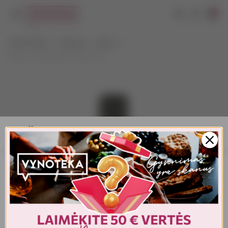
0
VYNOTEKA
Stiprieji
Viskis
West Cork Bourbon Cask 0,7 L
AMŽIAUS PATVIRTINIMAS
Turite patvirtinti amžių