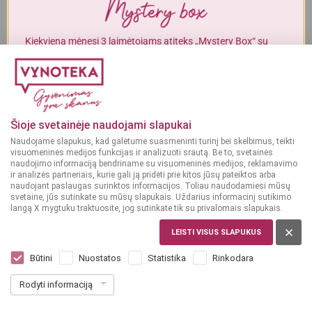
Alkoholinius gėrimus gali įsigyti tik asmenys, kuriems yra
ne mažiau
kaip 20 metų
.
Kiekvieną mėnesį 3 laimėtojams atiteks „Mystery Box“ su
gurmaniškais „Vynoteka“ produktais.
MAN YRA 20 METŲ
DALYVAUTI KONKURSE
MAN NĖRA 20 METŲ
Šioje svetainėje naudojami slapukai
Naudojame slapukus, kad galėtume suasmeninti turinį bei skelbimus, teikti
visuomeninės medijos funkcijas ir analizuoti srautą. Be to, svetainės
naudojimo informaciją bendriname su visuomeninės medijos, reklamavimo
ir analizės partneriais, kurie gali ją pridėti prie kitos jūsų pateiktos arba
naudojant paslaugas surinktos informacijos. Toliau naudodamiesi mūsų
svetaine, jūs sutinkate su mūsų slapukais. Uždarius informacinį sutikimo
langą X mygtuku traktuosite, jog sutinkate tik su privalomais slapukais.
LEISTI VISUS SLAPUKUS
AIRIJA
West Cork Bourbon Cask 0,7 L
Būtini
Nuostatos
Statistika
Rinkodara
Dar nėra balsų, galite įvertinti
Rodyti informaciją
19
99
28.56 € / L
€