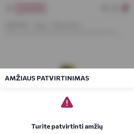
0
VYNOTEKA
Vynas
Ramus vynas
Weinhaus Jakob Faber Rheinhessen Qualitätswein Dry 0,75 L
AMŽIAUS PATVIRTINIMAS
Turite patvirtinti amžių