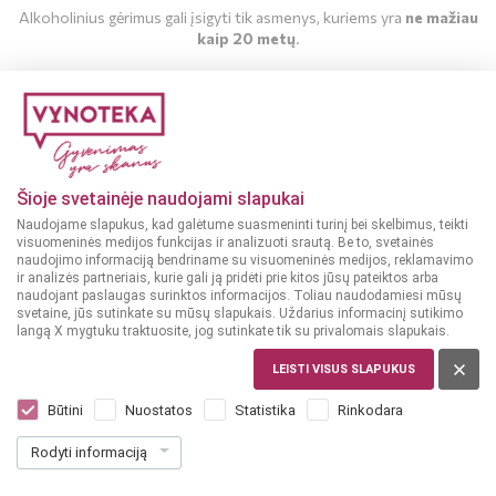
Alkoholinius gėrimus gali įsigyti tik asmenys, kuriems yra
ne mažiau
kaip 20 metų
.
MAN YRA 20 METŲ
MAN NĖRA 20 METŲ
Šioje svetainėje naudojami slapukai
Naudojame slapukus, kad galėtume suasmeninti turinį bei skelbimus, teikti
visuomeninės medijos funkcijas ir analizuoti srautą. Be to, svetainės
naudojimo informaciją bendriname su visuomeninės medijos, reklamavimo
ir analizės partneriais, kurie gali ją pridėti prie kitos jūsų pateiktos arba
naudojant paslaugas surinktos informacijos. Toliau naudodamiesi mūsų
svetaine, jūs sutinkate su mūsų slapukais. Uždarius informacinį sutikimo
langą X mygtuku traktuosite, jog sutinkate tik su privalomais slapukais.
LEISTI VISUS SLAPUKUS
VOKIETIJA, RHEINHESSEN
Weinhaus Jakob Faber Rheinhessen
Būtini
Nuostatos
Statistika
Rinkodara
Qualitätswein Dry 0,75 L
Rodyti informaciją
Dar nėra balsų, galite įvertinti