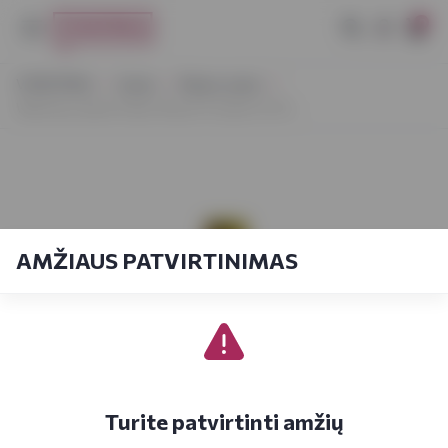
0
VYNOTEKA
Vynas
Ramus vynas
Weinhaus Jakob Faber Mosel Trocken 0,75 L
AMŽIAUS PATVIRTINIMAS
Turite patvirtinti amžių