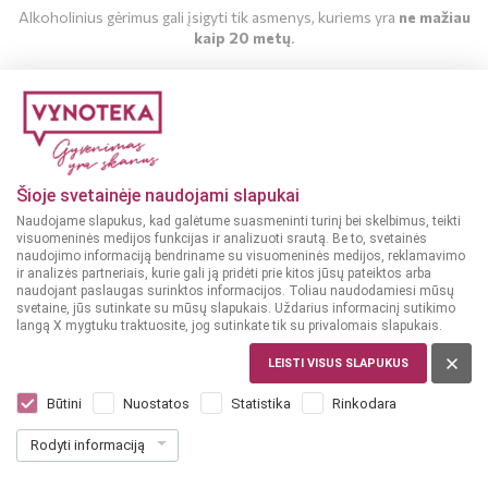
Alkoholinius gėrimus gali įsigyti tik asmenys, kuriems yra
ne mažiau
kaip 20 metų
.
MAN YRA 20 METŲ
MAN NĖRA 20 METŲ
Šioje svetainėje naudojami slapukai
Naudojame slapukus, kad galėtume suasmeninti turinį bei skelbimus, teikti
visuomeninės medijos funkcijas ir analizuoti srautą. Be to, svetainės
naudojimo informaciją bendriname su visuomeninės medijos, reklamavimo
ir analizės partneriais, kurie gali ją pridėti prie kitos jūsų pateiktos arba
naudojant paslaugas surinktos informacijos. Toliau naudodamiesi mūsų
svetaine, jūs sutinkate su mūsų slapukais. Uždarius informacinį sutikimo
langą X mygtuku traktuosite, jog sutinkate tik su privalomais slapukais.
LEISTI VISUS SLAPUKUS
VOKIETIJA, MOSEL
Weinhaus Jakob Faber Mosel Trocken
Būtini
Nuostatos
Statistika
Rinkodara
0,75 L
Rodyti informaciją
Dar nėra balsų, galite įvertinti