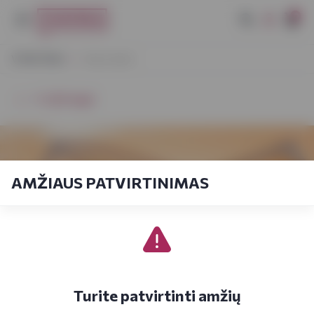
0
VYNOTEKA
Viskio kilmė
⭠ Grįžti atgal
AMŽIAUS PATVIRTINIMAS
Turite patvirtinti amžių