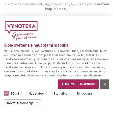
Alkoholinius gėrimus gali įsigyti tik asmenys, kuriems yra
ne mažiau
kaip 20 metų
.
MAN YRA 20 METŲ
MAN NĖRA 20 METŲ
Šioje svetainėje naudojami slapukai
Naudojame slapukus, kad galėtume suasmeninti turinį bei skelbimus, teikti
Stipriųjų gėrimų gidas
2017-07-10
visuomeninės medijos funkcijas ir analizuoti srautą. Be to, svetainės
naudojimo informaciją bendriname su visuomeninės medijos, reklamavimo
Viskio kilmė
ir analizės partneriais, kurie gali ją pridėti prie kitos jūsų pateiktos arba
naudojant paslaugas surinktos informacijos. Toliau naudodamiesi mūsų
svetaine, jūs sutinkate su mūsų slapukais. Uždarius informacinį sutikimo
langą X mygtuku traktuosite, jog sutinkate tik su privalomais slapukais.
Škotai su airiais ginčijasi dėl viskio autorystės, bet duomenys
byloja airių naudai, tačiau šiuo metu Škotija yra didžiausia
LEISTI VISUS SLAPUKUS
pasaulyje viskio gamintoja! Ne veltui šis gėrimas turi
Būtini
Nuostatos
Statistika
Rinkodara
sinonimą „scotch“.
Rodyti informaciją
Škotai su airiais ginčijasi dėl viskio autorystės, bet duomenys byloja