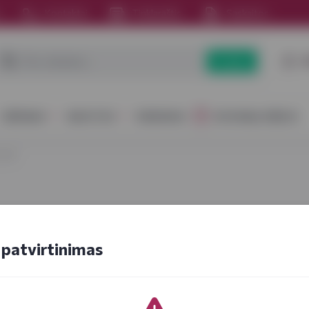
s
Kontaktai
Tinklaraštis
Sąskaitos
P
Paieška
GĖRIMAI
MAISTAS
RINKINIAI
DOVANŲ IDĖJOS
uvė!
patvirtinimas