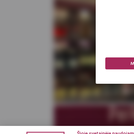
M
Šioje svetainėje naudojam