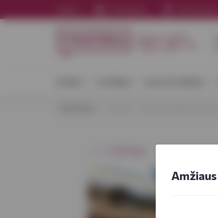
Karjera
Pristatymas
Parduotuvė
VYNAS
STIPRIEJI
ALUS IR SIDRAS
VYNOTEKA
Utenoje - nauja #Vynoteka parduot
⭠ Grįžti atgal
Amžiaus 