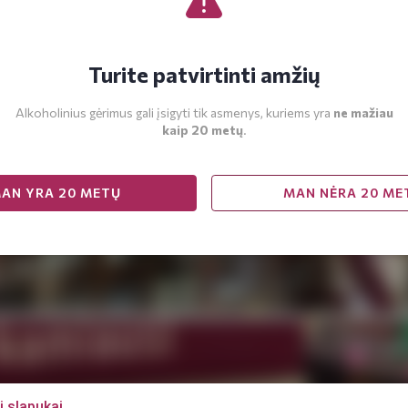
Turite patvirtinti amžių
Alkoholinius gėrimus gali įsigyti tik asmenys, kuriems yra
ne mažiau
kaip 20 metų
.
AN YRA 20 METŲ
MAN NĖRA 20 ME
i slapukai