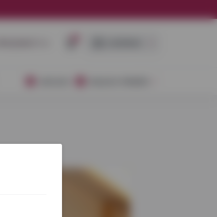
0
RISIJUNGTI ➜
LEIDINIAI
AKCIJOS
NAUJOS PREKĖS