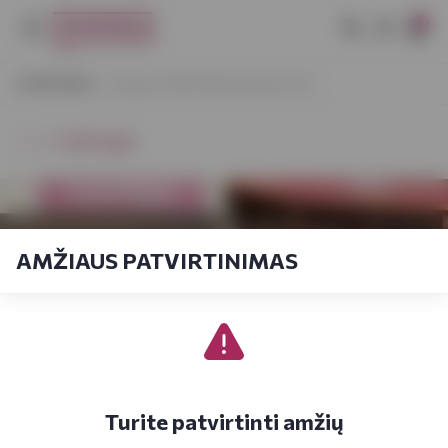
0
VYNOTEKA
Nauja VYNOTEKA parduotuvė!
⭠ Grįžti atgal
AMŽIAUS PATVIRTINIMAS
Turite patvirtinti amžių