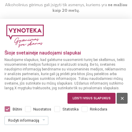
Alkoholinius gėrimus gali įsigyti tik asmenys, kuriems yra
ne mažiau
kaip 20 metų
.
MAN YRA 20 METŲ
MAN NĖRA 20 METŲ
Šioje svetainėje naudojami slapukai
Naudojame slapukus, kad galėtume suasmeninti turinį bei skelbimus, teikti
Parduotuvės
2017-07-25
visuomeninės medijos funkcijas ir analizuoti srautą. Be to, svetainės
naudojimo informaciją bendriname su visuomeninės medijos, reklamavimo
Nauja VYNOTEKA parduotuvė!
ir analizės partneriais, kurie gali ją pridėti prie kitos jūsų pateiktos arba
naudojant paslaugas surinktos informacijos. Toliau naudodamiesi mūsų
svetaine, jūs sutinkate su mūsų slapukais. Uždarius informacinį sutikimo
langą X mygtuku traktuosite, jog sutinkate tik su privalomais slapukais.
Joniškyje - nauja
#
VYNOTEKA
parduotuvė!
LEISTI VISUS SLAPUKUS
Būtini
Nuostatos
Statistika
Rinkodara
Joniškyje - nauja
#
VYNOTEKA
parduotuvė!
Rodyti informaciją