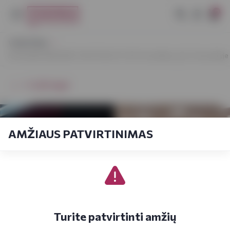
0
VYNOTEKA
DVIGUBAI DIDESNĖ VYNOTEKA PC RYO Savitiškio g.61, Panevėžyje ja
⭠ Grįžti atgal
AMŽIAUS PATVIRTINIMAS
Turite patvirtinti amžių