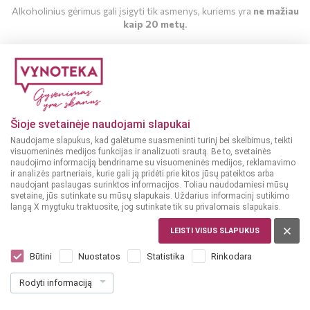
Alkoholinius gėrimus gali įsigyti tik asmenys, kuriems yra
ne mažiau
kaip 20 metų
.
MAN YRA 20 METŲ
MAN NĖRA 20 METŲ
Šioje svetainėje naudojami slapukai
Naudojame slapukus, kad galėtume suasmeninti turinį bei skelbimus, teikti
visuomeninės medijos funkcijas ir analizuoti srautą. Be to, svetainės
Parduotuvės
2019-10-31
naudojimo informaciją bendriname su visuomeninės medijos, reklamavimo
ir analizės partneriais, kurie gali ją pridėti prie kitos jūsų pateiktos arba
DVIGUBAI DIDESNĖ VYNOTEKA PC
naudojant paslaugas surinktos informacijos. Toliau naudodamiesi mūsų
svetaine, jūs sutinkate su mūsų slapukais. Uždarius informacinį sutikimo
RYO Savitiškio g.61, Panevėžyje jau
langą X mygtuku traktuosite, jog sutinkate tik su privalomais slapukais.
laukia Jūsų!
LEISTI VISUS SLAPUKUS
Būtini
Nuostatos
Statistika
Rinkodara
Užsuk atrasti geriausius pasaulio skonius ir specialius
Rodyti informaciją
atsinaujinimo pasiūlymus!