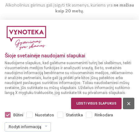
Alkoholinius gėrimus gali įsigyti tik asmenys, kuriems yra
ne mažiau
kaip 20 metų
.
MAN YRA 20 METŲ
MAN NĖRA 20 METŲ
Šioje svetainėje naudojami slapukai
Naudojame slapukus, kad galėtume suasmeninti turinį bei skelbimus, teikti
Parduotuvės
2019-02-11
visuomeninės medijos funkcijas ir analizuoti srautą. Be to, svetainės
naudojimo informaciją bendriname su visuomeninės medijos, reklamavimo
Atsinaujinome VYNOTEKA PC HELIO
ir analizės partneriais, kurie gali ją pridėti prie kitos jūsų pateiktos arba
naudojant paslaugas surinktos informacijos. Toliau naudodamiesi mūsų
CITY! :)
svetaine, jūs sutinkate su mūsų slapukais. Uždarius informacinį sutikimo
langą X mygtuku traktuosite, jog sutinkate tik su privalomais slapukais.
LEISTI VISUS SLAPUKUS
Vynoteka parduotuvė atsinaujino ir persikėlė į didesnes
patalpas! Lauksime PC HELIO CITY, adresu Savanorių g.1,
Būtini
Nuostatos
Statistika
Rinkodara
Vilnius. Ar atvyksite?!
Rodyti informaciją