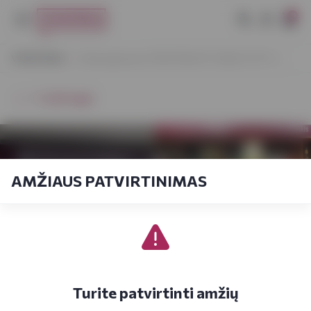
0
VYNOTEKA
Atsinaujinome VYNOTEKA PC HELIO CITY! :)
⭠ Grįžti atgal
AMŽIAUS PATVIRTINIMAS
Turite patvirtinti amžių