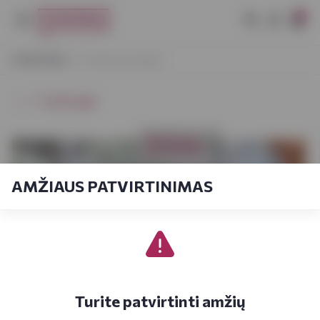
0
VYNOTEKA
Tostas už vasarą!
⭠ Grįžti atgal
AMŽIAUS PATVIRTINIMAS
Turite patvirtinti amžių