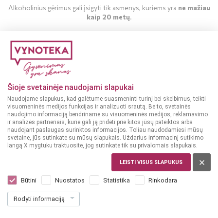
Alkoholinius gėrimus gali įsigyti tik asmenys, kuriems yra
ne mažiau
kaip 20 metų
.
MAN YRA 20 METŲ
MAN NĖRA 20 METŲ
Šioje svetainėje naudojami slapukai
Naudojame slapukus, kad galėtume suasmeninti turinį bei skelbimus, teikti
Pranešimai
2016-08-09
visuomeninės medijos funkcijas ir analizuoti srautą. Be to, svetainės
naudojimo informaciją bendriname su visuomeninės medijos, reklamavimo
Tostas už vasarą!
ir analizės partneriais, kurie gali ją pridėti prie kitos jūsų pateiktos arba
naudojant paslaugas surinktos informacijos. Toliau naudodamiesi mūsų
svetaine, jūs sutinkate su mūsų slapukais. Uždarius informacinį sutikimo
langą X mygtuku traktuosite, jog sutinkate tik su privalomais slapukais.
Įsimintiną, įdomią ir kupiną gerų emocijų!
LEISTI VISUS SLAPUKUS
Būtini
Nuostatos
Statistika
Rinkodara
Įsimintiną, įdomią ir kupiną gerų emocijų!
Rodyti informaciją