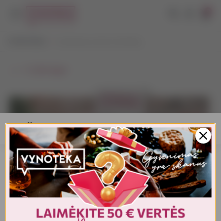
0
VYNOTEKA
Joninės jau visai ne už kalnų
⭠ Grįžti atgal
AMŽIAUS PATVIRTINIMAS
Turite patvirtinti amžių