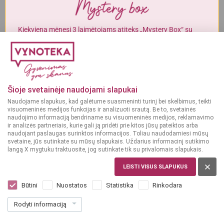
Alkoholinius gėrimus gali įsigyti tik asmenys, kuriems yra
ne mažiau
kaip 20 metų
.
Kiekvieną mėnesį 3 laimėtojams atiteks „Mystery Box“ su
gurmaniškais „Vynoteka“ produktais.
MAN YRA 20 METŲ
DALYVAUTI KONKURSE
MAN NĖRA 20 METŲ
Šioje svetainėje naudojami slapukai
Pranešimai
2016-06-21
Naudojame slapukus, kad galėtume suasmeninti turinį bei skelbimus, teikti
visuomeninės medijos funkcijas ir analizuoti srautą. Be to, svetainės
Joninės jau visai ne už kalnų
naudojimo informaciją bendriname su visuomeninės medijos, reklamavimo
ir analizės partneriais, kurie gali ją pridėti prie kitos jūsų pateiktos arba
naudojant paslaugas surinktos informacijos. Toliau naudodamiesi mūsų
svetaine, jūs sutinkate su mūsų slapukais. Uždarius informacinį sutikimo
Joninių idilei užtenka nei daug, nei mažai – tradicinio kmynų
langą X mygtuku traktuosite, jog sutinkate tik su privalomais slapukais.
sūrio, užgeriamo alumi ir draugų kompanijos. Ar jau
LEISTI VISUS SLAPUKUS
pasiruošei?
Būtini
Nuostatos
Statistika
Rinkodara
Joninių idilei užtenka nei daug, nei mažai – tradicinio kmynų sūrio,
Rodyti informaciją
užgeriamo alumi ir draugų kompanijos. Ar jau pasiruošei?