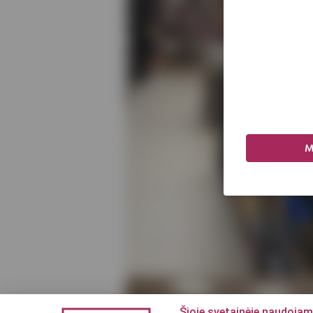
M
Šioje svetainėje naudojam