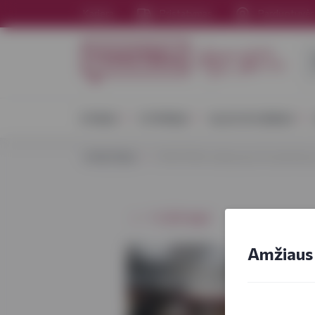
Karjera
Pristatymas
Parduotuvė
VYNAS
STIPRIEJI
ALUS IR SIDRAS
VYNOTEKA
VYNOTEKA atidarymas Druskininku
⭠ Grįžti atgal
Amžiaus 