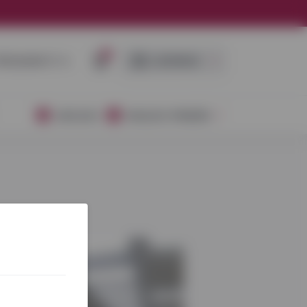
0
RISIJUNGTI ➜
LEIDINIAI
AKCIJOS
NAUJOS PREKĖS