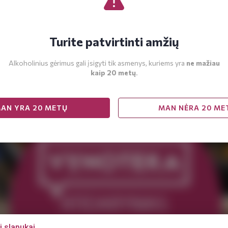
Turite patvirtinti amžių
Alkoholinius gėrimus gali įsigyti tik asmenys, kuriems yra
ne mažiau
kaip 20 metų
.
AN YRA 20 METŲ
MAN NĖRA 20 ME
i slapukai