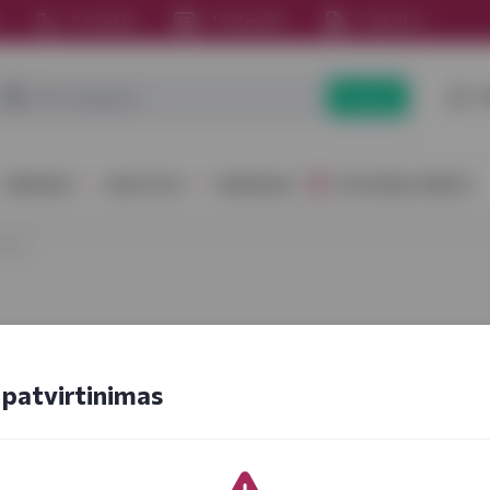
s
Kontaktai
Tinklaraštis
Sąskaitos
P
Paieška
GĖRIMAI
MAISTAS
RINKINIAI
DOVANŲ IDĖJOS
ose!
patvirtinimas