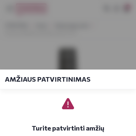
0
VYNOTEKA
Vynas
Vaisių/uogų vynas
Voruta natūralus obuolių vynas 0,75 L
AMŽIAUS PATVIRTINIMAS
Turite patvirtinti amžių