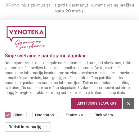
Alkoholinius gėrimus gali įsigyti tik asmenys, kuriems yra
ne mažiau
kaip 20 metų
.
MAN YRA 20 METŲ
MAN NĖRA 20 METŲ
Šioje svetainėje naudojami slapukai
Naudojame slapukus, kad galėtume suasmeninti turinį bei skelbimus, teikti
visuomeninės medijos funkcijas ir analizuoti srautą. Be to, svetainės
naudojimo informaciją bendriname su visuomeninės medijos, reklamavimo
ir analizės partneriais, kurie gali ją pridėti prie kitos jūsų pateiktos arba
naudojant paslaugas surinktos informacijos. Toliau naudodamiesi mūsų
svetaine, jūs sutinkate su mūsų slapukais. Uždarius informacinį sutikimo
langą X mygtuku traktuosite, jog sutinkate tik su privalomais slapukais.
LEISTI VISUS SLAPUKUS
LIETUVA
Voruta natūralus obuolių vynas 0,75 L
Būtini
Nuostatos
Statistika
Rinkodara
Dar nėra balsų, galite įvertinti
Rodyti informaciją
6
99
9.32 € / L
€