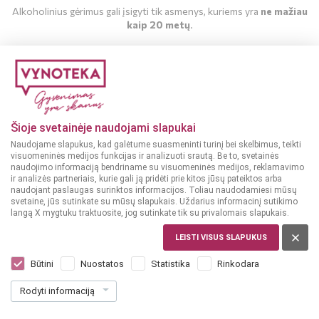
Alkoholinius gėrimus gali įsigyti tik asmenys, kuriems yra
ne mažiau
kaip 20 metų
.
MAN YRA 20 METŲ
MAN NĖRA 20 METŲ
Šioje svetainėje naudojami slapukai
Naudojame slapukus, kad galėtume suasmeninti turinį bei skelbimus, teikti
visuomeninės medijos funkcijas ir analizuoti srautą. Be to, svetainės
naudojimo informaciją bendriname su visuomeninės medijos, reklamavimo
ir analizės partneriais, kurie gali ją pridėti prie kitos jūsų pateiktos arba
naudojant paslaugas surinktos informacijos. Toliau naudodamiesi mūsų
svetaine, jūs sutinkate su mūsų slapukais. Uždarius informacinį sutikimo
langą X mygtuku traktuosite, jog sutinkate tik su privalomais slapukais.
LEISTI VISUS SLAPUKUS
LIETUVA
Volfas Engelman Rinktinis 0,568 l
Būtini
Nuostatos
Statistika
Rinkodara
Dar nėra balsų, galite įvertinti
Rodyti informaciją
1
75
3.08 € / L
€