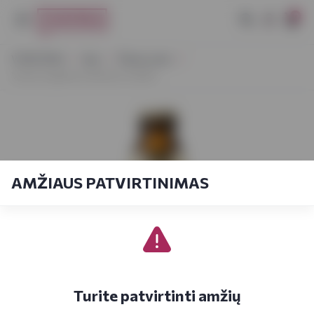
0
VYNOTEKA
Alus
Šviesus alus
Volfas Engelman Rinktinis 0,568 l
AMŽIAUS PATVIRTINIMAS
Turite patvirtinti amžių