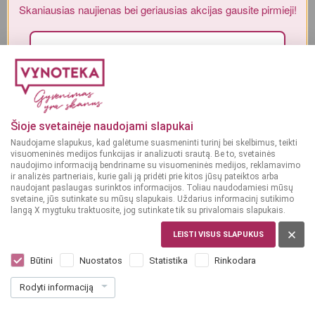
Skaniausias naujienas bei geriausias akcijas gausite
Alkoholinius gėrimus gali įsigyti tik asmenys, kuriems yra
ne mažiau
pirmieji!
kaip 20 metų
.
MAN YRA 20 METŲ
Sutinku su„Vynoteka“
privatumo politika
.
MAN NĖRA 20 METŲ
Paspausdamas patvirtinu, kad sutinku, kad mano duomenys būtų tvarkomi tiesioginės
rinkodaros tikslu ir kad esu susipažinęs su privatumo politikoje numatytomis tvarkymo
Šioje svetainėje naudojami slapukai
sąlygomis*
Naudojame slapukus, kad galėtume suasmeninti turinį bei skelbimus, teikti
visuomeninės medijos funkcijas ir analizuoti srautą. Be to, svetainės
PRENUMERUOTI
naudojimo informaciją bendriname su visuomeninės medijos, reklamavimo
ir analizės partneriais, kurie gali ją pridėti prie kitos jūsų pateiktos arba
naudojant paslaugas surinktos informacijos. Toliau naudodamiesi mūsų
svetaine, jūs sutinkate su mūsų slapukais. Uždarius informacinį sutikimo
langą X mygtuku traktuosite, jog sutinkate tik su privalomais slapukais.
LEISTI VISUS SLAPUKUS
LIETUVA
Volfas Engelman Rinktinis 6 x 0,5 L
Būtini
Nuostatos
Statistika
Rinkodara
Dar nėra balsų, galite įvertinti
Rodyti informaciją
6
99
2.33 € / L
€