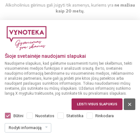
Alkoholinius gėrimus gali įsigyti tik asmenys, kuriems yra
ne mažiau
kaip 20 metų
.
MAN YRA 20 METŲ
MAN NĖRA 20 METŲ
Šioje svetainėje naudojami slapukai
Naudojame slapukus, kad galėtume suasmeninti turinį bei skelbimus, teikti
visuomeninės medijos funkcijas ir analizuoti srautą. Be to, svetainės
naudojimo informaciją bendriname su visuomeninės medijos, reklamavimo
ir analizės partneriais, kurie gali ją pridėti prie kitos jūsų pateiktos arba
naudojant paslaugas surinktos informacijos. Toliau naudodamiesi mūsų
svetaine, jūs sutinkate su mūsų slapukais. Uždarius informacinį sutikimo
langą X mygtuku traktuosite, jog sutinkate tik su privalomais slapukais.
LEISTI VISUS SLAPUKUS
LIETUVA
Volfas Engelman Rinktinis 0,568 L
Būtini
Nuostatos
Statistika
Rinkodara
Dar nėra balsų, galite įvertinti
Rodyti informaciją
1
75
3.07 € / L
€