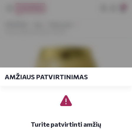
0
VYNOTEKA
Alus
Šviesus alus
Volfas Engelman Rinktinis 0,568 L
AMŽIAUS PATVIRTINIMAS
Turite patvirtinti amžių