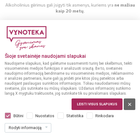
Alkoholinius gėrimus gali įsigyti tik asmenys, kuriems yra
ne mažiau
kaip 20 metų
.
MAN YRA 20 METŲ
MAN NĖRA 20 METŲ
Šioje svetainėje naudojami slapukai
Naudojame slapukus, kad galėtume suasmeninti turinį bei skelbimus, teikti
visuomeninės medijos funkcijas ir analizuoti srautą. Be to, svetainės
naudojimo informaciją bendriname su visuomeninės medijos, reklamavimo
ir analizės partneriais, kurie gali ją pridėti prie kitos jūsų pateiktos arba
naudojant paslaugas surinktos informacijos. Toliau naudodamiesi mūsų
svetaine, jūs sutinkate su mūsų slapukais. Uždarius informacinį sutikimo
langą X mygtuku traktuosite, jog sutinkate tik su privalomais slapukais.
LIETUVA
Volfas Engelman Kriek 0,568 l
LEISTI VISUS SLAPUKUS
Dar nėra balsų, galite įvertinti
Būtini
Nuostatos
Statistika
Rinkodara
1
85
Rodyti informaciją
3.26 € / L
€