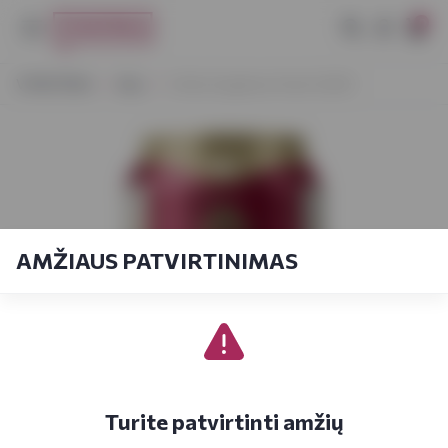
0
VYNOTEKA
Alus
Volfas Engelman Kriek 0,568 l
AMŽIAUS PATVIRTINIMAS
Turite patvirtinti amžių