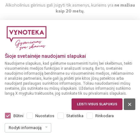
Alkoholinius gėrimus gali įsigyti tik asmenys, kuriems yra
ne mažiau
kaip 20 metų
.
MAN YRA 20 METŲ
MAN NĖRA 20 METŲ
Šioje svetainėje naudojami slapukai
Naudojame slapukus, kad galėtume suasmeninti turinį bei skelbimus, teikti
visuomeninės medijos funkcijas ir analizuoti srautą. Be to, svetainės
naudojimo informaciją bendriname su visuomeninės medijos, reklamavimo
ir analizės partneriais, kurie gali ją pridėti prie kitos jūsų pateiktos arba
naudojant paslaugas surinktos informacijos. Toliau naudodamiesi mūsų
svetaine, jūs sutinkate su mūsų slapukais. Uždarius informacinį sutikimo
langą X mygtuku traktuosite, jog sutinkate tik su privalomais slapukais.
LEISTI VISUS SLAPUKUS
LIETUVA
Volfas Engelman Bohemijos 0,568 L
Būtini
Nuostatos
Statistika
Rinkodara
Dar nėra balsų, galite įvertinti
Rodyti informaciją
1
69
2.96 € / L
€