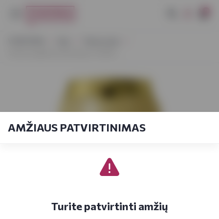
0
VYNOTEKA
Alus
Tamsus alus
Volfas Engelman Bohemijos 0,568 L
AMŽIAUS PATVIRTINIMAS
Turite patvirtinti amžių