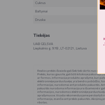
Cukrus
Baltymai
Druska
Tiekėjas
K
UAB GELSVA
„
Liepkalnio g. 97B , LT-02121 , Lietuva
Realios prekės išvaizda gali šiek tiek skirtis nuo esan
Prekės, kurias gausite, gali būti kitokioje pakuotėje be
ar formos. Informacija produkto aprašyme, kuri pat
elektroninėje parduotuvėje, yra bendro pobūdžio, tod
informacijai, nurodomai ant produkto pakuotės. An
pakuotės nurodoma informacija yra išsamesnė ir gali š
informacijos, nurodomos elektroninėje parduotuvėje
aprašymuose. Visada rekomenduojame perskaityti ir
informacija, esančia ant prekės pakuotės. Akcijinių pr
ribotas.