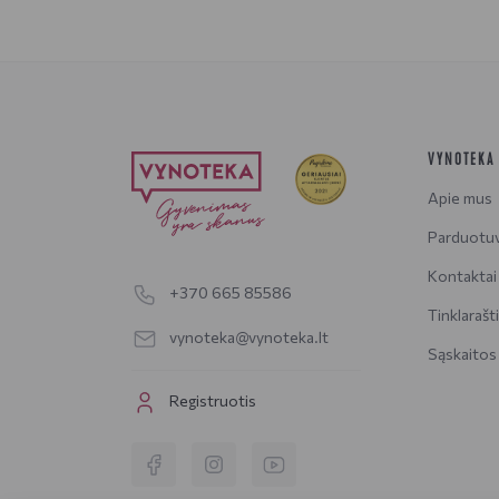
VYNOTEKA
Apie mus
Parduotu
Kontaktai
+370 665 85586
Tinklarašt
vynoteka@vynoteka.lt
Sąskaitos
Registruotis