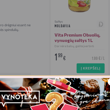
Sultys
ro drėgniui esant ne
MOLDAVIJA
ės spindulių.
Vita Premium Obuolių,
vynuogių sultys 1 L
Dar nėra balsų, galite įvertinti
1
99
€
1.99 € / L
Į KREPŠELĮ
218 kJ
/
52 Kcal
0 gr
0 gr
13 gr