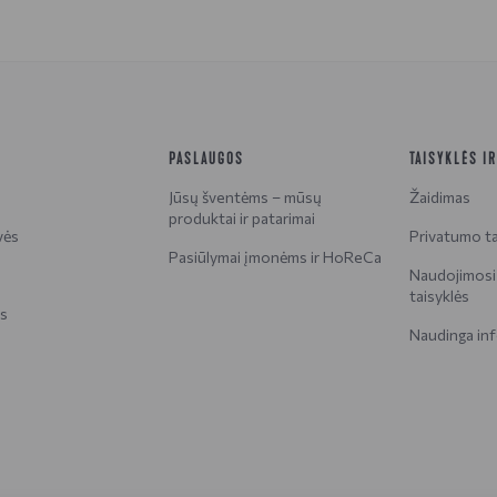
PASLAUGOS
TAISYKLĖS I
Jūsų šventėms – mūsų
Žaidimas
produktai ir patarimai
vės
Privatumo ta
Pasiūlymai įmonėms ir HoReCa
Naudojimosi 
taisyklės
is
Naudinga inf