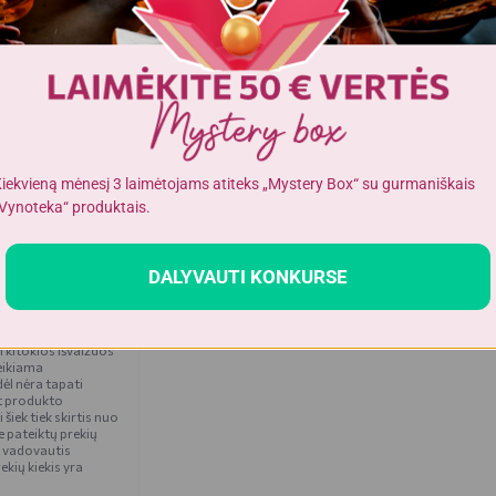
13 gr
0,3 gr
0,065 gr
iekvieną mėnesį 3 laimėtojams atiteks „Mystery Box“ su gurmaniškais
Vynoteka“ produktais.
DALYVAUTI KONKURSE
čios nuotraukoje.
i kitokios išvaizdos
eikiama
ėl nėra tapati
t produkto
iek tiek skirtis nuo
 pateiktų prekių
 vadovautis
ekių kiekis yra