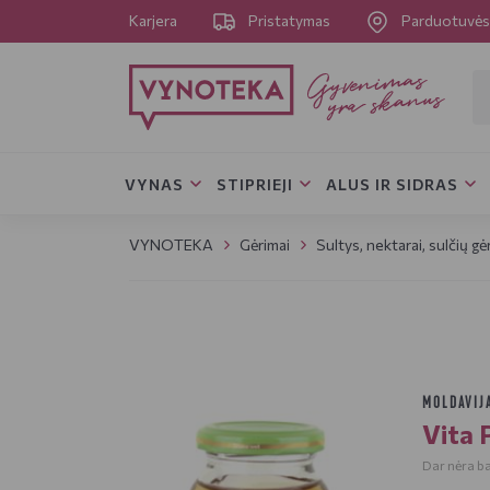
Karjera
Pristatymas
Parduotuvė
VYNAS
STIPRIEJI
ALUS IR SIDRAS
VYNOTEKA
Gėrimai
Sultys, nektarai, sulčių gė
MOLDAVIJ
Vita 
Dar nėra bal