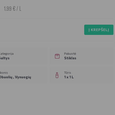
1.99 € / L
Į KREPŠELĮ
ategorija
Pakuotė
Sultys
Stiklas
Skonis
Tūris
Obuolių ,
Vynuogių
1 x 1 L