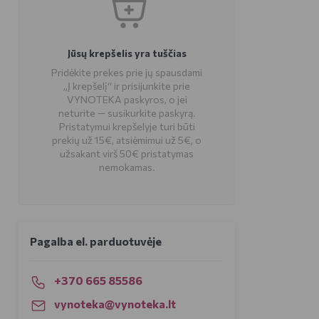
Jūsų krepšelis yra tuščias
Pridėkite prekes prie jų spausdami
„Į krepšelį“ ir prisijunkite prie
VYNOTEKA paskyros, o jei
neturite — susikurkite paskyrą.
Pristatymui krepšelyje turi būti
prekių už 15€, atsiėmimui už 5€, o
užsakant virš 50€ pristatymas
nemokamas.
Pagalba el. parduotuvėje
+370 665 85586
vynoteka@vynoteka.lt