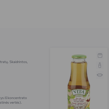
tratų. Skaidrintos,
tys iš koncentrato
stinės vertės).