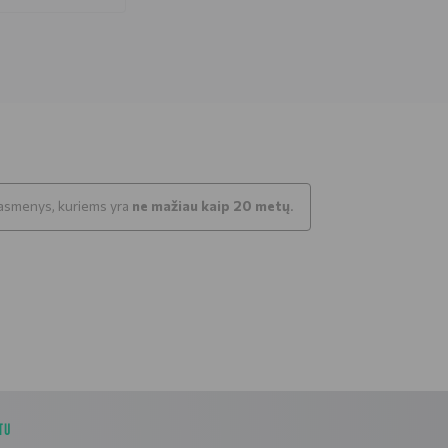
k asmenys, kuriems yra
ne mažiau kaip 20 metų
.
TU