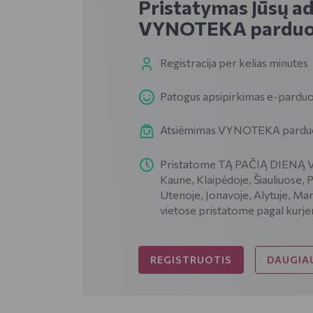
Pristatymas Jūsų a
VYNOTEKA parduo
Registracija per kelias minutes
Patogus apsipirkimas e-parduo
Atsiėmimas VYNOTEKA parduotu
Pristatome TĄ PAČIĄ DIENĄ VI
Kaune, Klaipėdoje, Šiauliuose, 
Utenoje, Jonavoje, Alytuje, Mar
vietose pristatome pagal kurje
REGISTRUOTIS
DAUGIAU