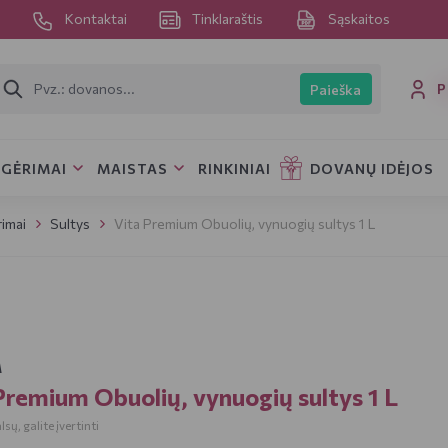
s
Kontaktai
Tinklaraštis
Sąskaitos
P
Paieška
GĖRIMAI
MAISTAS
RINKINIAI
DOVANŲ IDĖJOS
rimai
Sultys
Vita Premium Obuolių, vynuogių sultys 1 L
A
Premium Obuolių, vynuogių sultys 1 L
sų, galite įvertinti