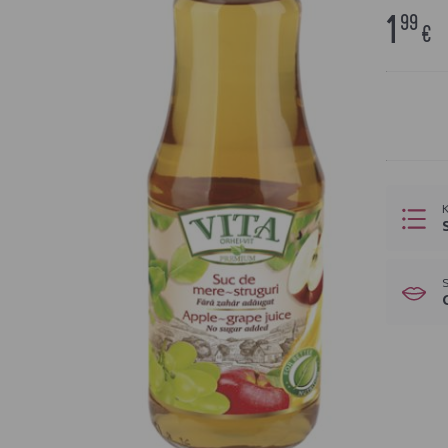
1
99
€
K