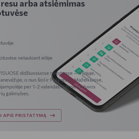
dresu arba atsiėmimas
tuvėse
tuvėje
vėse nelaukiant eilėje
SUOSE didžiuosiuose miestuose — Vilniuje,
Panevėžyje, o nuo šiol ir Palangoje, Mažeikiuose,
ijampolėje per 1-2 valandas. Kitose Lietuvos
rių galimybes.
 APIE PRISTATYMĄ