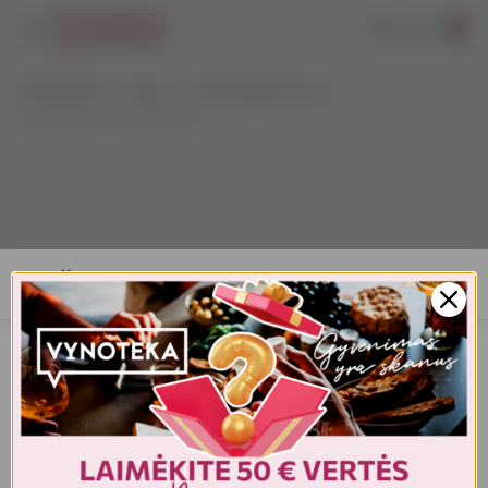
0
VYNOTEKA
Vynas
Vynas Bag-in-box
Vinos el Progreso Tinto 3 L
AMŽIAUS PATVIRTINIMAS
Turite patvirtinti amžių