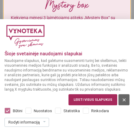
Alkoholinius gėrimus gali įsigyti tik asmenys, kuriems yra
ne mažiau
kaip 20 metų
.
Kiekvieną mėnesį 3 laimėtojams atiteks „Mystery Box“ su
gurmaniškais „Vynoteka“ produktais.
MAN YRA 20 METŲ
DALYVAUTI KONKURSE
MAN NĖRA 20 METŲ
Šioje svetainėje naudojami slapukai
Naudojame slapukus, kad galėtume suasmeninti turinį bei skelbimus, teikti
visuomeninės medijos funkcijas ir analizuoti srautą. Be to, svetainės
naudojimo informaciją bendriname su visuomeninės medijos, reklamavimo
ir analizės partneriais, kurie gali ją pridėti prie kitos jūsų pateiktos arba
naudojant paslaugas surinktos informacijos. Toliau naudodamiesi mūsų
svetaine, jūs sutinkate su mūsų slapukais. Uždarius informacinį sutikimo
langą X mygtuku traktuosite, jog sutinkate tik su privalomais slapukais.
LEISTI VISUS SLAPUKUS
ISPANIJA
Vinos el Progreso Tinto 3 L
Būtini
Nuostatos
Statistika
Rinkodara
Dar nėra balsų, galite įvertinti
Rodyti informaciją
23
99
8.00 € / L
€