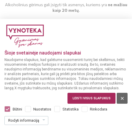
Alkoholinius gėrimus gali įsigyti tik asmenys, kuriems yra
ne mažiau
kaip 20 metų
.
MAN YRA 20 METŲ
MAN NĖRA 20 METŲ
Šioje svetainėje naudojami slapukai
Naudojame slapukus, kad galėtume suasmeninti turinį bei skelbimus, teikti
visuomeninės medijos funkcijas ir analizuoti srautą. Be to, svetainės
naudojimo informaciją bendriname su visuomeninės medijos, reklamavimo
ir analizės partneriais, kurie gali ją pridėti prie kitos jūsų pateiktos arba
naudojant paslaugas surinktos informacijos. Toliau naudodamiesi mūsų
svetaine, jūs sutinkate su mūsų slapukais. Uždarius informacinį sutikimo
langą X mygtuku traktuosite, jog sutinkate tik su privalomais slapukais.
LEISTI VISUS SLAPUKUS
ITALIJA
Villa Lanata Piemonte Rosso 0,75 l
Būtini
Nuostatos
Statistika
Rinkodara
Dar nėra balsų, galite įvertinti
Rodyti informaciją
9
99
13.32 € / L
€