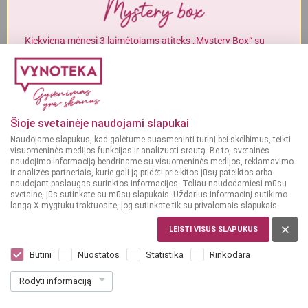
Alkoholinius gėrimus gali įsigyti tik asmenys, kuriems yra
ne mažiau
kaip 20 metų
.
Kiekvieną mėnesį 3 laimėtojams atiteks „Mystery Box“ su
gurmaniškais „Vynoteka“ produktais.
MAN YRA 20 METŲ
DALYVAUTI KONKURSE
MAN NĖRA 20 METŲ
Šioje svetainėje naudojami slapukai
Naudojame slapukus, kad galėtume suasmeninti turinį bei skelbimus, teikti
visuomeninės medijos funkcijas ir analizuoti srautą. Be to, svetainės
naudojimo informaciją bendriname su visuomeninės medijos, reklamavimo
ir analizės partneriais, kurie gali ją pridėti prie kitos jūsų pateiktos arba
naudojant paslaugas surinktos informacijos. Toliau naudodamiesi mūsų
svetaine, jūs sutinkate su mūsų slapukais. Uždarius informacinį sutikimo
langą X mygtuku traktuosite, jog sutinkate tik su privalomais slapukais.
LEISTI VISUS SLAPUKUS
ITALIJA
Villa Degli Olmi Pinot Grigio Delle 0,75 l
Būtini
Nuostatos
Statistika
Rinkodara
Dar nėra balsų, galite įvertinti
Rodyti informaciją
8
49
11.32 € / L
€