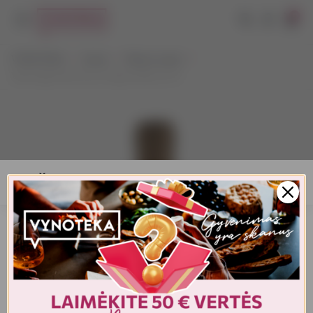
0
VYNOTEKA
Vynas
Ramus vynas
Villa Degli Olmi Pinot Grigio Delle 0,75 l
AMŽIAUS PATVIRTINIMAS
Turite patvirtinti amžių