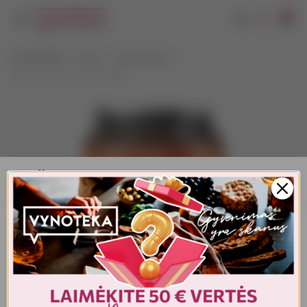
0
VYNOTEKA
Alus
Tamsus alus
Vienas Bronze Dark 0,568 l
AMŽIAUS PATVIRTINIMAS
Turite patvirtinti amžių