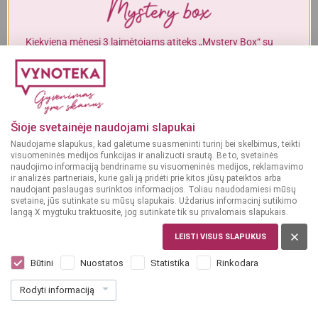
Alkoholinius gėrimus gali įsigyti tik asmenys, kuriems yra
ne mažiau
kaip 20 metų
.
Kiekvieną mėnesį 3 laimėtojams atiteks „Mystery Box“ su
gurmaniškais „Vynoteka“ produktais.
MAN YRA 20 METŲ
DALYVAUTI KONKURSE
MAN NĖRA 20 METŲ
Šioje svetainėje naudojami slapukai
Naudojame slapukus, kad galėtume suasmeninti turinį bei skelbimus, teikti
visuomeninės medijos funkcijas ir analizuoti srautą. Be to, svetainės
naudojimo informaciją bendriname su visuomeninės medijos, reklamavimo
ir analizės partneriais, kurie gali ją pridėti prie kitos jūsų pateiktos arba
naudojant paslaugas surinktos informacijos. Toliau naudodamiesi mūsų
svetaine, jūs sutinkate su mūsų slapukais. Uždarius informacinį sutikimo
langą X mygtuku traktuosite, jog sutinkate tik su privalomais slapukais.
LEISTI VISUS SLAPUKUS
LIETUVA
Vienas Bronze Dark 0,568 l
Būtini
Nuostatos
Statistika
Rinkodara
Dar nėra balsų, galite įvertinti
Rodyti informaciją
1
59
2.80 € / L
€