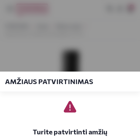
0
VYNOTEKA
Vynas
Ramus vynas
Viejo Rincon Cabernet Sauvignon 0,75 L
AMŽIAUS PATVIRTINIMAS
Turite patvirtinti amžių