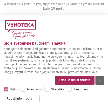
Alkoholinius gėrimus gali įsigyti tik asmenys, kuriems yra
ne mažiau
kaip 20 metų
.
MAN YRA 20 METŲ
MAN NĖRA 20 METŲ
Šioje svetainėje naudojami slapukai
Naudojame slapukus, kad galėtume suasmeninti turinį bei skelbimus, teikti
visuomeninės medijos funkcijas ir analizuoti srautą. Be to, svetainės
naudojimo informaciją bendriname su visuomeninės medijos, reklamavimo
ir analizės partneriais, kurie gali ją pridėti prie kitos jūsų pateiktos arba
naudojant paslaugas surinktos informacijos. Toliau naudodamiesi mūsų
svetaine, jūs sutinkate su mūsų slapukais. Uždarius informacinį sutikimo
langą X mygtuku traktuosite, jog sutinkate tik su privalomais slapukais.
LEISTI VISUS SLAPUKUS
ARGENTINA
Viejo Rincon Cabernet Sauvignon 0,75 L
Būtini
Nuostatos
Statistika
Rinkodara
Dar nėra balsų, galite įvertinti
Rodyti informaciją
9
49
12.65 € / L
€