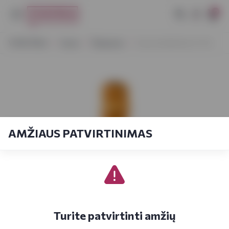
0
VYNOTEKA
Vynas
Šampanas
Veuve Emilie Brut 0,75 L
AMŽIAUS PATVIRTINIMAS
Turite patvirtinti amžių