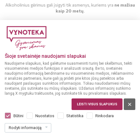
Alkoholinius gėrimus gali įsigyti tik asmenys, kuriems yra
ne mažiau
kaip 20 metų
.
MAN YRA 20 METŲ
MAN NĖRA 20 METŲ
Šioje svetainėje naudojami slapukai
Naudojame slapukus, kad galėtume suasmeninti turinį bei skelbimus, teikti
visuomeninės medijos funkcijas ir analizuoti srautą. Be to, svetainės
naudojimo informaciją bendriname su visuomeninės medijos, reklamavimo
ir analizės partneriais, kurie gali ją pridėti prie kitos jūsų pateiktos arba
naudojant paslaugas surinktos informacijos. Toliau naudodamiesi mūsų
svetaine, jūs sutinkate su mūsų slapukais. Uždarius informacinį sutikimo
langą X mygtuku traktuosite, jog sutinkate tik su privalomais slapukais.
PRANCŪZIJA, CHAMPAGNE
LEISTI VISUS SLAPUKUS
Veuve Emilie Brut 0,75 L
Dar nėra balsų, galite įvertinti
Būtini
Nuostatos
Statistika
Rinkodara
31
99
Rodyti informaciją
42.65 € / L
€