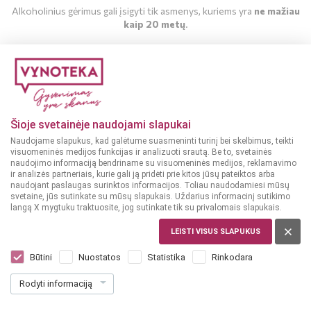
Alkoholinius gėrimus gali įsigyti tik asmenys, kuriems yra
ne mažiau
kaip 20 metų
.
MAN YRA 20 METŲ
MAN NĖRA 20 METŲ
Šioje svetainėje naudojami slapukai
Naudojame slapukus, kad galėtume suasmeninti turinį bei skelbimus, teikti
visuomeninės medijos funkcijas ir analizuoti srautą. Be to, svetainės
naudojimo informaciją bendriname su visuomeninės medijos, reklamavimo
ir analizės partneriais, kurie gali ją pridėti prie kitos jūsų pateiktos arba
naudojant paslaugas surinktos informacijos. Toliau naudodamiesi mūsų
svetaine, jūs sutinkate su mūsų slapukais. Uždarius informacinį sutikimo
langą X mygtuku traktuosite, jog sutinkate tik su privalomais slapukais.
LEISTI VISUS SLAPUKUS
PRANCŪZIJA, CHAMPAGNE
Veuve Clicquot Brut Yellow 0,375 L
Būtini
Nuostatos
Statistika
Rinkodara
Dar nėra balsų, galite įvertinti
Rodyti informaciją
31
99
85.31 € / L
€