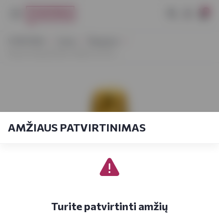
0
VYNOTEKA
Vynas
Šampanas
Veuve Clicquot Brut Yellow 0,375 L
AMŽIAUS PATVIRTINIMAS
Turite patvirtinti amžių