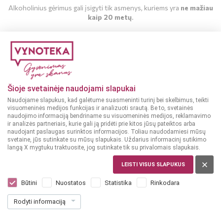
Alkoholinius gėrimus gali įsigyti tik asmenys, kuriems yra
ne mažiau
kaip 20 metų
.
MAN YRA 20 METŲ
MAN NĖRA 20 METŲ
Šioje svetainėje naudojami slapukai
Naudojame slapukus, kad galėtume suasmeninti turinį bei skelbimus, teikti
visuomeninės medijos funkcijas ir analizuoti srautą. Be to, svetainės
naudojimo informaciją bendriname su visuomeninės medijos, reklamavimo
ir analizės partneriais, kurie gali ją pridėti prie kitos jūsų pateiktos arba
naudojant paslaugas surinktos informacijos. Toliau naudodamiesi mūsų
svetaine, jūs sutinkate su mūsų slapukais. Uždarius informacinį sutikimo
langą X mygtuku traktuosite, jog sutinkate tik su privalomais slapukais.
LEISTI VISUS SLAPUKUS
ČILĖ, CASABLANCA
Ventisquero Reserva Pinot Noir 0,75 L
Būtini
Nuostatos
Statistika
Rinkodara
Dar nėra balsų, galite įvertinti
Rodyti informaciją
10
99
14.65 € / L
€