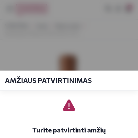
0
VYNOTEKA
Vynas
Ramus vynas
Ventisquero Reserva Pinot Noir 0,75 L
AMŽIAUS PATVIRTINIMAS
Turite patvirtinti amžių