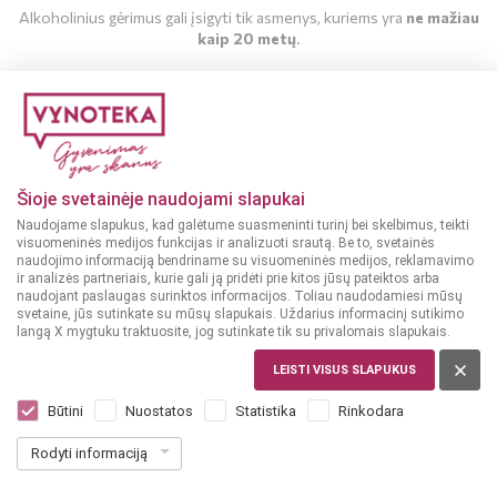
Alkoholinius gėrimus gali įsigyti tik asmenys, kuriems yra
ne mažiau
kaip 20 metų
.
MAN YRA 20 METŲ
MAN NĖRA 20 METŲ
Šioje svetainėje naudojami slapukai
Naudojame slapukus, kad galėtume suasmeninti turinį bei skelbimus, teikti
visuomeninės medijos funkcijas ir analizuoti srautą. Be to, svetainės
naudojimo informaciją bendriname su visuomeninės medijos, reklamavimo
ir analizės partneriais, kurie gali ją pridėti prie kitos jūsų pateiktos arba
naudojant paslaugas surinktos informacijos. Toliau naudodamiesi mūsų
svetaine, jūs sutinkate su mūsų slapukais. Uždarius informacinį sutikimo
langą X mygtuku traktuosite, jog sutinkate tik su privalomais slapukais.
LEISTI VISUS SLAPUKUS
ARMĖNIJA
Vedi Alco vyšnių vynas 0,75 L
Būtini
Nuostatos
Statistika
Rinkodara
Dar nėra balsų, galite įvertinti
Rodyti informaciją
9
19
12.25 € / L
€