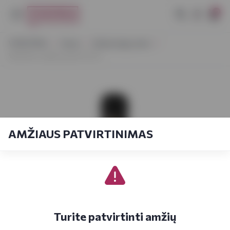
0
VYNOTEKA
Vynas
Vaisių/uogų vynas
Vedi Alco vyšnių vynas 0,75 L
AMŽIAUS PATVIRTINIMAS
Turite patvirtinti amžių