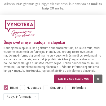
Alkoholinius gėrimus gali įsigyti tik asmenys, kuriems yra
ne mažiau
kaip 20 metų
.
MAN YRA 20 METŲ
MAN NĖRA 20 METŲ
Šioje svetainėje naudojami slapukai
Naudojame slapukus, kad galėtume suasmeninti turinį bei skelbimus, teikti
visuomeninės medijos funkcijas ir analizuoti srautą. Be to, svetainės
naudojimo informaciją bendriname su visuomeninės medijos, reklamavimo
ir analizės partneriais, kurie gali ją pridėti prie kitos jūsų pateiktos arba
naudojant paslaugas surinktos informacijos. Toliau naudodamiesi mūsų
svetaine, jūs sutinkate su mūsų slapukais. Uždarius informacinį sutikimo
langą X mygtuku traktuosite, jog sutinkate tik su privalomais slapukais.
LEISTI VISUS SLAPUKUS
ARMĖNIJA
Vedi Alco Blackberry 0,75 L
Būtini
Nuostatos
Statistika
Rinkodara
Dar nėra balsų, galite įvertinti
Rodyti informaciją
9
19
12.25 € / L
€