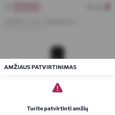
0
VYNOTEKA
Vynas
Vaisių/uogų vynas
Vedi Alco Blackberry 0,75 L
AMŽIAUS PATVIRTINIMAS
Turite patvirtinti amžių