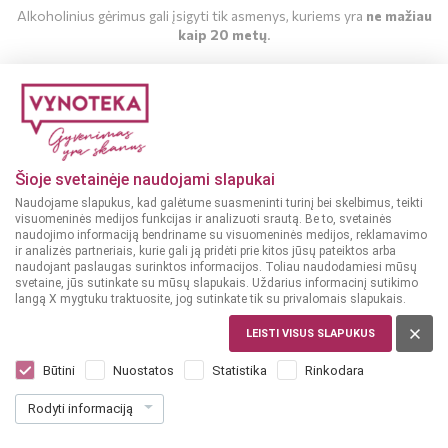
Alkoholinius gėrimus gali įsigyti tik asmenys, kuriems yra
ne mažiau
kaip 20 metų
.
MAN YRA 20 METŲ
MAN NĖRA 20 METŲ
Šioje svetainėje naudojami slapukai
Naudojame slapukus, kad galėtume suasmeninti turinį bei skelbimus, teikti
visuomeninės medijos funkcijas ir analizuoti srautą. Be to, svetainės
naudojimo informaciją bendriname su visuomeninės medijos, reklamavimo
ir analizės partneriais, kurie gali ją pridėti prie kitos jūsų pateiktos arba
naudojant paslaugas surinktos informacijos. Toliau naudodamiesi mūsų
svetaine, jūs sutinkate su mūsų slapukais. Uždarius informacinį sutikimo
langą X mygtuku traktuosite, jog sutinkate tik su privalomais slapukais.
LEISTI VISUS SLAPUKUS
ITALIJA
Vanita Pecorino Terre di Chieti 0,75 L
Būtini
Nuostatos
Statistika
Rinkodara
Dar nėra balsų, galite įvertinti
Rodyti informaciją
10
99
14.65 € / L
€