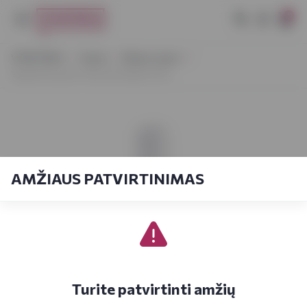
0
VYNOTEKA
Vynas
Ramus vynas
Vanita Pecorino Terre di Chieti 0,75 L
AMŽIAUS PATVIRTINIMAS
Turite patvirtinti amžių