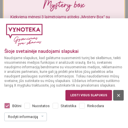
Alkoholinius gėrimus gali įsigyti tik asmenys, kuriems yra
ne mažiau
kaip 20 metų
.
Kiekvieną mėnesį 3 laimėtojams atiteks „Mystery Box“ su
gurmaniškais „Vynoteka“ produktais.
MAN YRA 20 METŲ
DALYVAUTI KONKURSE
MAN NĖRA 20 METŲ
Šioje svetainėje naudojami slapukai
Naudojame slapukus, kad galėtume suasmeninti turinį bei skelbimus, teikti
visuomeninės medijos funkcijas ir analizuoti srautą. Be to, svetainės
naudojimo informaciją bendriname su visuomeninės medijos, reklamavimo
ir analizės partneriais, kurie gali ją pridėti prie kitos jūsų pateiktos arba
naudojant paslaugas surinktos informacijos. Toliau naudodamiesi mūsų
svetaine, jūs sutinkate su mūsų slapukais. Uždarius informacinį sutikimo
langą X mygtuku traktuosite, jog sutinkate tik su privalomais slapukais.
VOKIETIJA
Unlaguer 0,33 l
LEISTI VISUS SLAPUKUS
Dar nėra balsų, galite įvertinti
Būtini
Nuostatos
Statistika
Rinkodara
0
99
Rodyti informaciją
3.00 € / L
€