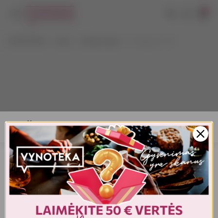
0
VYNOTEKA
Alus
Šviesus alus
Unlaguer 0,33 l
AMŽIAUS PATVIRTINIMAS
Turite patvirtinti amžių