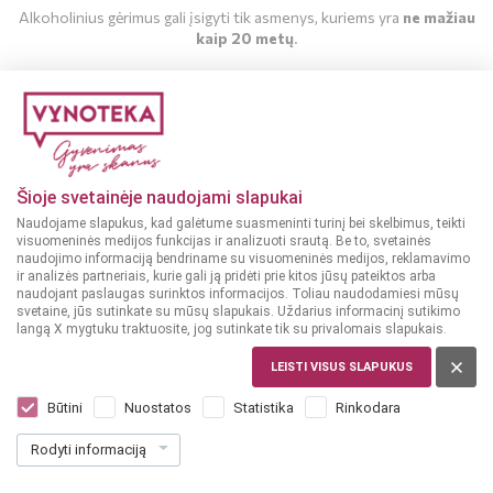
Alkoholinius gėrimus gali įsigyti tik asmenys, kuriems yra
ne mažiau
kaip 20 metų
.
MAN YRA 20 METŲ
MAN NĖRA 20 METŲ
Šioje svetainėje naudojami slapukai
Naudojame slapukus, kad galėtume suasmeninti turinį bei skelbimus, teikti
visuomeninės medijos funkcijas ir analizuoti srautą. Be to, svetainės
naudojimo informaciją bendriname su visuomeninės medijos, reklamavimo
ir analizės partneriais, kurie gali ją pridėti prie kitos jūsų pateiktos arba
naudojant paslaugas surinktos informacijos. Toliau naudodamiesi mūsų
svetaine, jūs sutinkate su mūsų slapukais. Uždarius informacinį sutikimo
langą X mygtuku traktuosite, jog sutinkate tik su privalomais slapukais.
LIETUVA
Tuborg Ice 0,33 l
LEISTI VISUS SLAPUKUS
Dar nėra balsų, galite įvertinti
Būtini
Nuostatos
Statistika
Rinkodara
1
39
Rodyti informaciją
4.21 € / L
€