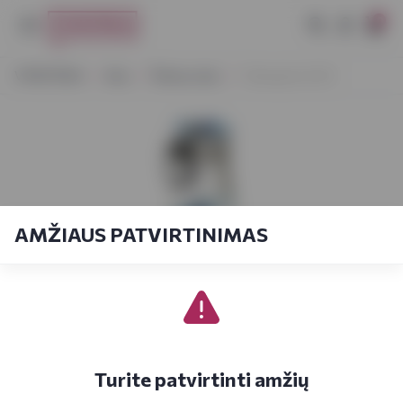
0
VYNOTEKA
Alus
Šviesus alus
Tuborg Ice 0,33 l
AMŽIAUS PATVIRTINIMAS
Turite patvirtinti amžių