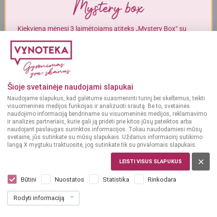
Alkoholinius gėrimus gali įsigyti tik asmenys, kuriems yra
ne mažiau
kaip 20 metų
.
Kiekvieną mėnesį 3 laimėtojams atiteks „Mystery Box“ su
gurmaniškais „Vynoteka“ produktais.
MAN YRA 20 METŲ
DALYVAUTI KONKURSE
MAN NĖRA 20 METŲ
Šioje svetainėje naudojami slapukai
Naudojame slapukus, kad galėtume suasmeninti turinį bei skelbimus, teikti
visuomeninės medijos funkcijas ir analizuoti srautą. Be to, svetainės
naudojimo informaciją bendriname su visuomeninės medijos, reklamavimo
ir analizės partneriais, kurie gali ją pridėti prie kitos jūsų pateiktos arba
naudojant paslaugas surinktos informacijos. Toliau naudodamiesi mūsų
svetaine, jūs sutinkate su mūsų slapukais. Uždarius informacinį sutikimo
langą X mygtuku traktuosite, jog sutinkate tik su privalomais slapukais.
LEISTI VISUS SLAPUKUS
ISPANIJA
Torres Cinnamon 0,7 l
Būtini
Nuostatos
Statistika
Rinkodara
Dar nėra balsų, galite įvertinti
Rodyti informaciją
17
99
25.70 € / L
€