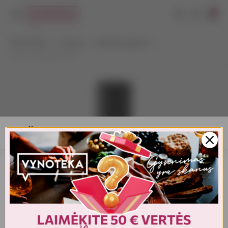
0
VYNOTEKA
Stiprieji
Spiritiniai gėrimai
Torres Cinnamon 0,7 l
AMŽIAUS PATVIRTINIMAS
Turite patvirtinti amžių