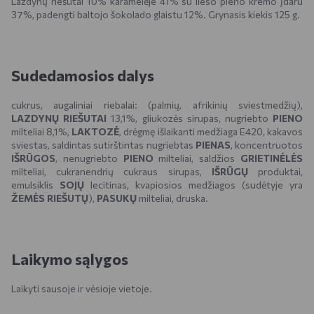
Lazdynų riešutai 10% karamelėje 41% su lieso pieno kremo įdaru
37%, padengti baltojo šokolado glaistu 12%. Grynasis kiekis 125 g.
Sudedamosios dalys
cukrus, augaliniai riebalai: (palmių, afrikinių sviestmedžių),
LAZDYNŲ RIEŠUTAI
13,1%, gliukozės sirupas, nugriebto
PIENO
milteliai 8,1%,
LAKTOZĖ
, drėgmę išlaikanti medžiaga E420, kakavos
sviestas, saldintas sutirštintas nugriebtas
PIENAS
, koncentruotos
IŠRŪGOS
, nenugriebto
PIENO
milteliai, saldžios
GRIETINĖLĖS
milteliai, cukranendrių cukraus sirupas,
IŠRŪGŲ
produktai,
emulsiklis
SOJŲ
lecitinas, kvapiosios medžiagos (sudėtyje yra
ŽEMĖS RIEŠUTŲ
),
PASUKŲ
milteliai, druska.
Laikymo sąlygos
Laikyti sausoje ir vėsioje vietoje.