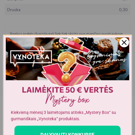
Druska
0,30
Realios prekės išvaizda gali šiek tiek skirtis nuo esančios nuotraukoje.
Prekės, kurias gausite, gali būti kitokioje pakuotėje bei kitokios
išvaizdos ar formos. Informacija produkto aprašyme, kuri pateikiama
elektroninėje parduotuvėje, yra bendro pobūdžio, todėl nėra tapati
informacijai, nurodomai ant produkto pakuotės. Ant produkto
pakuotės nurodoma informacija yra išsamesnė ir gali šiek tiek skirtis
nuo informacijos, nurodomos elektroninėje parduotuvėje pateiktų
prekių aprašymuose. Visada rekomenduojame perskaityti ir
vadovautis informacija, esančia ant prekės pakuotės. Akcijinių prekių
kiekis yra ribotas.
Kiekvieną mėnesį 3 laimėtojams atiteks „Mystery Box“ su
Dėmesio!
Alkoholinius gėrimus gali įsigyti tik asmenys,
gurmaniškais „Vynoteka“ produktais.
kuriems yra
ne mažiau kaip 20 metų
.
DALYVAUTI KONKURSE