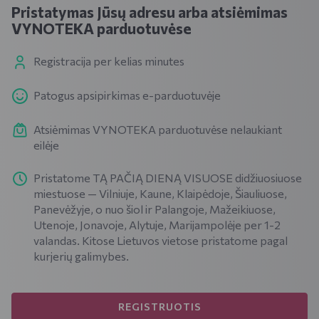
Pristatymas Jūsų adresu arba atsiėmimas
VYNOTEKA parduotuvėse
Registracija per kelias minutes
Patogus apsipirkimas e-parduotuvėje
Atsiėmimas VYNOTEKA parduotuvėse nelaukiant
eilėje
Pristatome TĄ PAČIĄ DIENĄ VISUOSE didžiuosiuose
miestuose — Vilniuje, Kaune, Klaipėdoje, Šiauliuose,
Panevėžyje, o nuo šiol ir Palangoje, Mažeikiuose,
Utenoje, Jonavoje, Alytuje, Marijampolėje per 1-2
valandas. Kitose Lietuvos vietose pristatome pagal
kurjerių galimybes.
REGISTRUOTIS