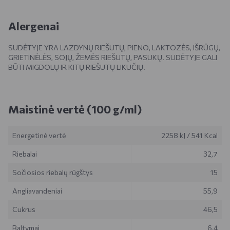
Alergenai
SUDĖTYJE YRA LAZDYNŲ RIEŠUTŲ, PIENO, LAKTOZĖS, IŠRŪGŲ,
GRIETINĖLĖS, SOJŲ, ŽEMĖS RIEŠUTŲ, PASUKŲ. SUDĖTYJE GALI
BŪTI MIGDOLŲ IR KITŲ RIEŠUTŲ LIKUČIŲ.
Maistinė vertė (100 g/ml)
Energetinė vertė
2258 kJ
/
541 Kcal
Riebalai
32,7
Sočiosios riebalų rūgštys
15
Angliavandeniai
55,9
Cukrus
46,5
Baltymai
6,4