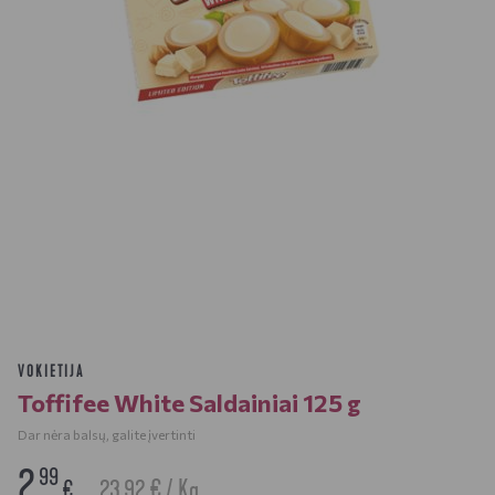
VOKIETIJA
Toffifee White Saldainiai 125 g
Dar nėra balsų, galite įvertinti
2
99
23.92 € / Kg
€