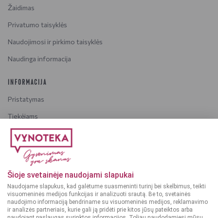
Žaidimas
Privatumo taisyklės
Naudojimosi ir pirkimo taisyklės
Naudinga informacija
INFORMACIJA
Pristatymas
Tiekėjams
Karjera
Dažniausiai užduodami klausimai
Šioje svetainėje naudojami slapukai
Dėmesio!
Alkoholinius gėrimus gali įsigyti tik asmenys,
Naudojame slapukus, kad galėtume suasmeninti turinį bei skelbimus, teikti
kuriems yra
ne mažiau kaip 20 metų
.
visuomeninės medijos funkcijas ir analizuoti srautą. Be to, svetainės
naudojimo informaciją bendriname su visuomeninės medijos, reklamavimo
ir analizės partneriais, kurie gali ją pridėti prie kitos jūsų pateiktos arba
naudojant paslaugas surinktos informacijos. Toliau naudodamiesi mūsų