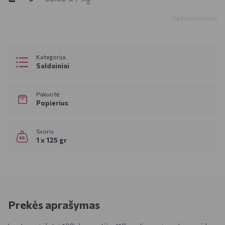
TIK PARDUOTUVĖSE
Kategorija
Saldainiai
Pakuotė
Popierius
Svoris
1 x 125 gr
Prekės aprašymas