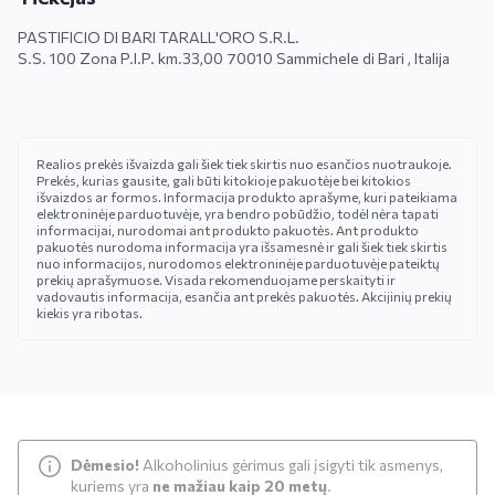
PASTIFICIO DI BARI TARALL'ORO S.R.L.
S.S. 100 Zona P.I.P. km.33,00 70010 Sammichele di Bari , Italija
Realios prekės išvaizda gali šiek tiek skirtis nuo esančios nuotraukoje.
Prekės, kurias gausite, gali būti kitokioje pakuotėje bei kitokios
išvaizdos ar formos. Informacija produkto aprašyme, kuri pateikiama
elektroninėje parduotuvėje, yra bendro pobūdžio, todėl nėra tapati
informacijai, nurodomai ant produkto pakuotės. Ant produkto
pakuotės nurodoma informacija yra išsamesnė ir gali šiek tiek skirtis
nuo informacijos, nurodomos elektroninėje parduotuvėje pateiktų
prekių aprašymuose. Visada rekomenduojame perskaityti ir
vadovautis informacija, esančia ant prekės pakuotės. Akcijinių prekių
kiekis yra ribotas.
Dėmesio!
Alkoholinius gėrimus gali įsigyti tik asmenys,
kuriems yra
ne mažiau kaip 20 metų
.