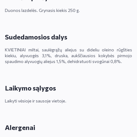
Duonos lazdelės. Grynasis kiekis 250 g.
Sudedamosios dalys
KVIETINIAI miltai, saulėgrąžų aliejus su dideliu oleino rūgšties
kiekiu, alyvuogės 3,1%, druska, aukščiausios kokybės pirmojo
spaudimo alyvuogių aliejus 1,5%, dehidratuoti svogūnai 0,8%.
Laikymo sąlygos
Laikyti vėsioje ir sausoje vietoje.
Alergenai