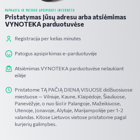
PAPRASTA IR PATOGU APSIPIRKTI INTERNETU
Pristatymas Jūsų adresu arba atsiėmimas
VYNOTEKA parduotuvėse
Registracija per kelias minutes
Patogus apsipirkimas e-parduotuvėje
Atsiėmimas VYNOTEKA parduotuvėse nelaukiant
eilėje
Pristatome TĄ PAČIĄ DIENĄ VISUOSE didžiuosiuose
miestuose — Vilniuje, Kaune, Klaipėdoje, Šiauliuose,
Panevėžyje, o nuo šiol ir Palangoje, Mažeikiuose,
Utenoje, Jonavoje, Alytuje, Marijampolėje per 1-2
valandas. Kitose Lietuvos vietose pristatome pagal
kurjerių galimybes.