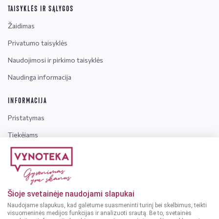
TAISYKLĖS IR SĄLYGOS
Žaidimas
Privatumo taisyklės
Naudojimosi ir pirkimo taisyklės
Naudinga informacija
INFORMACIJA
Pristatymas
Tiekėjams
Karjera
Dažniausiai užduodami klausimai
Šioje svetainėje naudojami slapukai
Dėmesio!
Alkoholinius gėrimus gali įsigyti tik asmenys,
Naudojame slapukus, kad galėtume suasmeninti turinį bei skelbimus, teikti
kuriems yra
ne mažiau kaip 20 metų
.
visuomeninės medijos funkcijas ir analizuoti srautą. Be to, svetainės