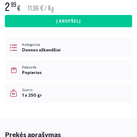
2
99
11.96 € / Kg
€
Į KREPŠELĮ
Kategorija
Duonos užkandžiai
Pakuotė
Popierius
Svoris
1 x 250 gr
Prekės aprašymas