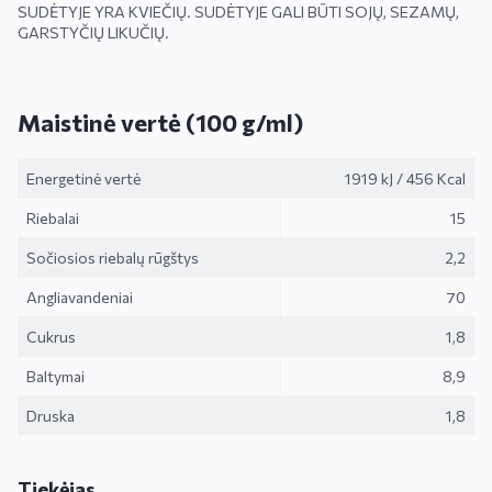
SUDĖTYJE YRA KVIEČIŲ. SUDĖTYJE GALI BŪTI SOJŲ, SEZAMŲ,
GARSTYČIŲ LIKUČIŲ.
Maistinė vertė (100 g/ml)
Energetinė vertė
1919 kJ
/
456 Kcal
Riebalai
15
Sočiosios riebalų rūgštys
2,2
Angliavandeniai
70
Cukrus
1,8
Baltymai
8,9
Druska
1,8
Tiekėjas