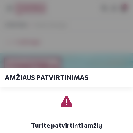
0
VYNOTEKA
Rožinis flamingas
⭠ Grįžti atgal
AMŽIAUS PATVIRTINIMAS
Turite patvirtinti amžių