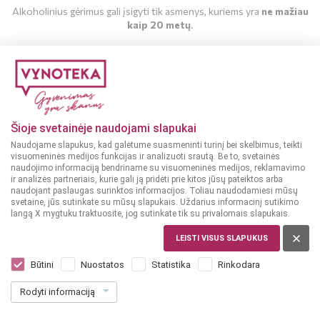
Alkoholinius gėrimus gali įsigyti tik asmenys, kuriems yra
ne mažiau
kaip 20 metų
.
MAN YRA 20 METŲ
MAN NĖRA 20 METŲ
Šioje svetainėje naudojami slapukai
Naudojame slapukus, kad galėtume suasmeninti turinį bei skelbimus, teikti
Kokteiliai
2018-10-15
visuomeninės medijos funkcijas ir analizuoti srautą. Be to, svetainės
naudojimo informaciją bendriname su visuomeninės medijos, reklamavimo
Rožinis flamingas
ir analizės partneriais, kurie gali ją pridėti prie kitos jūsų pateiktos arba
naudojant paslaugas surinktos informacijos. Toliau naudodamiesi mūsų
svetaine, jūs sutinkate su mūsų slapukais. Uždarius informacinį sutikimo
langą X mygtuku traktuosite, jog sutinkate tik su privalomais slapukais.
Kad pagamintumėte rožinius kokteilius Jums reikės:
LEISTI VISUS SLAPUKUS
1 porcijos ledų;
Būtini
Nuostatos
Statistika
Rinkodara
banano;
2 stiklinių rūgpienio;
Rodyti informaciją
2 stiklinių
multivitaminų sulčių
;