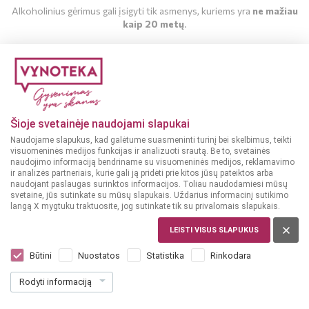
Alkoholinius gėrimus gali įsigyti tik asmenys, kuriems yra
ne mažiau
kaip 20 metų
.
MAN YRA 20 METŲ
MAN NĖRA 20 METŲ
Šioje svetainėje naudojami slapukai
Naudojame slapukus, kad galėtume suasmeninti turinį bei skelbimus, teikti
Užkandžiai
Patiekalai
2018-10-15
visuomeninės medijos funkcijas ir analizuoti srautą. Be to, svetainės
naudojimo informaciją bendriname su visuomeninės medijos, reklamavimo
Prancūziški pusryčiai
ir analizės partneriais, kurie gali ją pridėti prie kitos jūsų pateiktos arba
naudojant paslaugas surinktos informacijos. Toliau naudodamiesi mūsų
svetaine, jūs sutinkate su mūsų slapukais. Uždarius informacinį sutikimo
langą X mygtuku traktuosite, jog sutinkate tik su privalomais slapukais.
Vienam kruasano sumuštiniui paruošti Jums reikės:
LEISTI VISUS SLAPUKUS
Sviestinio kruasano;
Būtini
Nuostatos
Statistika
Rinkodara
Kelių
saulėje džiovintų pomidorų
aliejuje;
Kelių gabalėlių sūdytos lašišos filė;
Rodyti informaciją
Baklažanų ir saulėgrąžų
užtepėlės
arba sviesto;