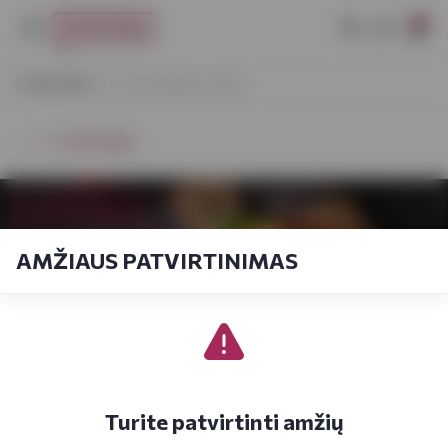
0
VYNOTEKA
Prancūziški pusryčiai
⭠ Grįžti atgal
AMŽIAUS PATVIRTINIMAS
Turite patvirtinti amžių