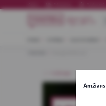
Karjera
Pristatymas
Parduotuvė
VYNAS
STIPRIEJI
ALUS IR SIDRAS
VYNOTEKA
Prabangūs IKURA sushi
⭠ Grįžti atgal
Amžiaus 