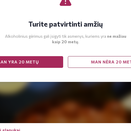
Turite patvirtinti amžių
Alkoholinius gėrimus gali įsigyti tik asmenys, kuriems yra
ne mažiau
kaip 20 metų
.
AN YRA 20 METŲ
MAN NĖRA 20 ME
i slapukai