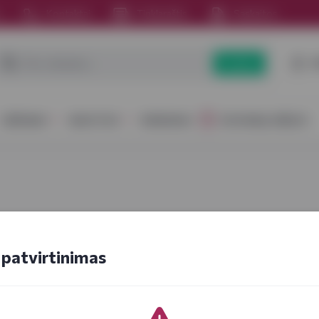
s
Kontaktai
Tinklaraštis
Sąskaitos
P
Paieška
GĖRIMAI
MAISTAS
RINKINIAI
DOVANŲ IDĖJOS
patvirtinimas