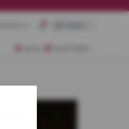
0
RISIJUNGTI ➜
LEIDINIAI
AKCIJOS
NAUJOS PREKĖS