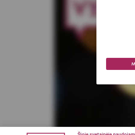
M
Šioje svetainėje naudojam