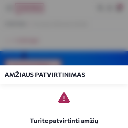
0
VYNOTEKA
Kruvinasis Halloween kokteilis
⭠ Grįžti atgal
AMŽIAUS PATVIRTINIMAS
Turite patvirtinti amžių