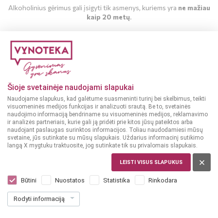
Alkoholinius gėrimus gali įsigyti tik asmenys, kuriems yra
ne mažiau
kaip 20 metų
.
MAN YRA 20 METŲ
MAN NĖRA 20 METŲ
Šioje svetainėje naudojami slapukai
Naudojame slapukus, kad galėtume suasmeninti turinį bei skelbimus, teikti
Kokteiliai
2019-09-30
visuomeninės medijos funkcijas ir analizuoti srautą. Be to, svetainės
naudojimo informaciją bendriname su visuomeninės medijos, reklamavimo
Kruvinasis Halloween kokteilis
ir analizės partneriais, kurie gali ją pridėti prie kitos jūsų pateiktos arba
naudojant paslaugas surinktos informacijos. Toliau naudodamiesi mūsų
svetaine, jūs sutinkate su mūsų slapukais. Uždarius informacinį sutikimo
langą X mygtuku traktuosite, jog sutinkate tik su privalomais slapukais.
Šiam receptui paruošti jums reikės:
LEISTI VISUS SLAPUKUS
100 ml.
spanguolių sulčių
Būtini
Nuostatos
Statistika
Rinkodara
100 ml.
obuolių sulčių
150 ml.
toniko
Rodyti informaciją
50 ml.
RC Cola