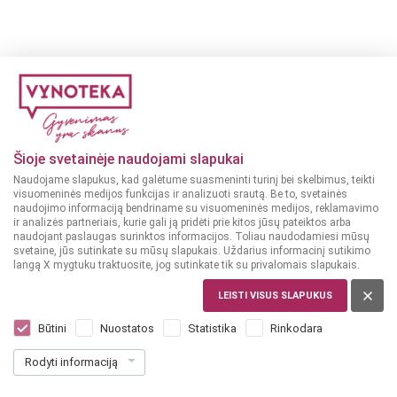
Šioje svetainėje naudojami slapukai
Naudojame slapukus, kad galėtume suasmeninti turinį bei skelbimus, teikti
visuomeninės medijos funkcijas ir analizuoti srautą. Be to, svetainės
naudojimo informaciją bendriname su visuomeninės medijos, reklamavimo
ir analizės partneriais, kurie gali ją pridėti prie kitos jūsų pateiktos arba
naudojant paslaugas surinktos informacijos. Toliau naudodamiesi mūsų
svetaine, jūs sutinkate su mūsų slapukais. Uždarius informacinį sutikimo
langą X mygtuku traktuosite, jog sutinkate tik su privalomais slapukais.
LEISTI VISUS SLAPUKUS
Būtini
Nuostatos
Statistika
Rinkodara
Rodyti informaciją