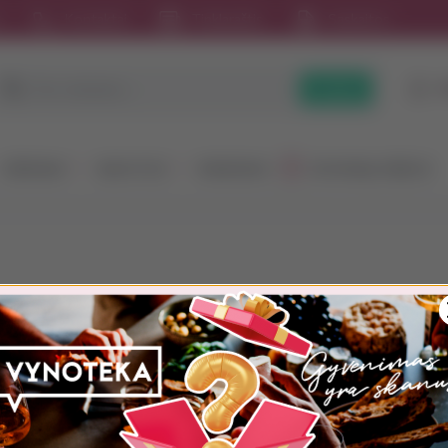
s
Kontaktai
Tinklaraštis
Sąskaitos
P
Paieška
GĖRIMAI
MAISTAS
RINKINIAI
DOVANŲ IDĖJOS
patvirtinimas