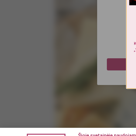
K
„
M
Šioje svetainėje naudojam