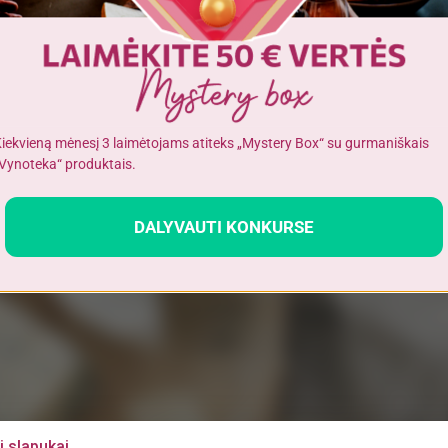
Turite patvirtinti amžių
Alkoholinius gėrimus gali įsigyti tik asmenys, kuriems yra
ne mažiau
kaip 20 metų
.
iekvieną mėnesį 3 laimėtojams atiteks „Mystery Box“ su gurmaniškais
Vynoteka“ produktais.
AN YRA 20 METŲ
MAN NĖRA 20 ME
DALYVAUTI KONKURSE
i slapukai