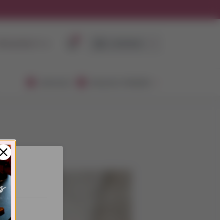
0
RISIJUNGTI ➜
LEIDINIAI
AKCIJOS
NAUJOS PREKĖS