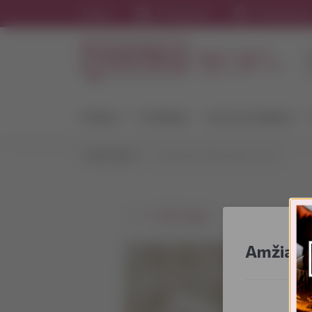
Karjera
Pristatymas
Parduotuvė
VYNAS
STIPRIEJI
ALUS IR SIDRAS
VYNOTEKA
7 įdomiausi faktai apie sūrius
⭠ Grįžti atgal
Amžiaus 