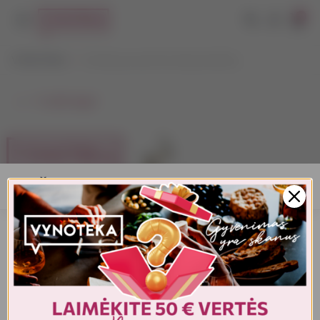
0
VYNOTEKA
5 būdai panaudoti butelių kamščius
⭠ Grįžti atgal
AMŽIAUS PATVIRTINIMAS
Turite patvirtinti amžių