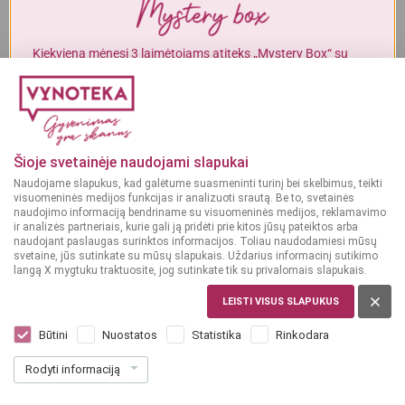
Alkoholinius gėrimus gali įsigyti tik asmenys, kuriems yra
ne mažiau
kaip 20 metų
.
Kiekvieną mėnesį 3 laimėtojams atiteks „Mystery Box“ su
gurmaniškais „Vynoteka“ produktais.
Naudingi patarimai
2018-10-15
MAN YRA 20 METŲ
5 būdai panaudoti butelių kamščius
DALYVAUTI KONKURSE
MAN NĖRA 20 METŲ
Šioje svetainėje naudojami slapukai
Neišmeskite senų butelių kamščių, o prikelkite juos antrąjąm
Naudojame slapukus, kad galėtume suasmeninti turinį bei skelbimus, teikti
gyvenimui!
visuomeninės medijos funkcijas ir analizuoti srautą. Be to, svetainės
naudojimo informaciją bendriname su visuomeninės medijos, reklamavimo
ir analizės partneriais, kurie gali ją pridėti prie kitos jūsų pateiktos arba
1. Lesyklėlė paukščiams
naudojant paslaugas surinktos informacijos. Toliau naudodamiesi mūsų
svetaine, jūs sutinkate su mūsų slapukais. Uždarius informacinį sutikimo
langą X mygtuku traktuosite, jog sutinkate tik su privalomais slapukais.
LEISTI VISUS SLAPUKUS
Būtini
Nuostatos
Statistika
Rinkodara
Rodyti informaciją